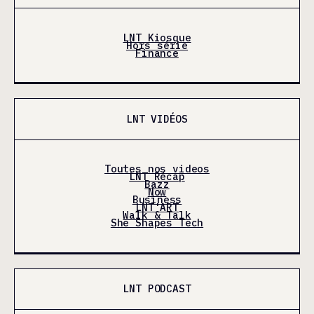
LNT Kiosque
Hors série
Finance
LNT VIDÉOS
Toutes nos videos
LNT Récap
Bazz
Now
Business
LNT'ART
Walk & Talk
She Shapes Tech
LNT PODCAST