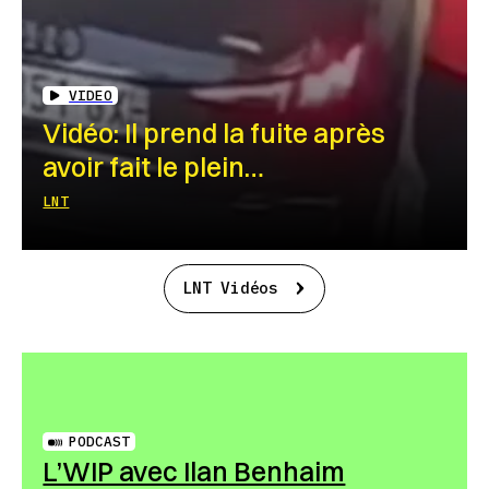
VIDEO
Vidéo: Il prend la fuite après
avoir fait le plein…
LNT
LNT Vidéos
PODCAST
L’WIP avec Ilan Benhaim