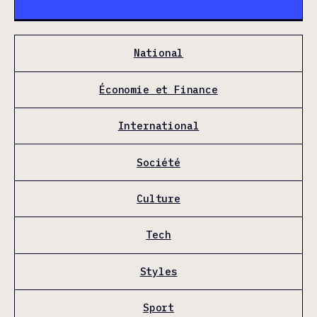
National
Économie et Finance
International
Société
Culture
Tech
Styles
Sport