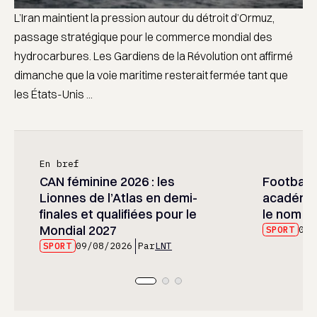
L’Iran maintient la pression autour du détroit d’Ormuz,
passage stratégique pour le commerce mondial des
hydrocarbures. Les Gardiens de la Révolution ont affirmé
dimanche que la voie maritime resterait fermée tant que
les États-Unis ...
En bref
CAN féminine 2026 : les
Football :
Lionnes de l’Atlas en demi-
académie
finales et qualifiées pour le
le nom d
Mondial 2027
SPORT
09/
SPORT
09/08/2026
Par
LNT