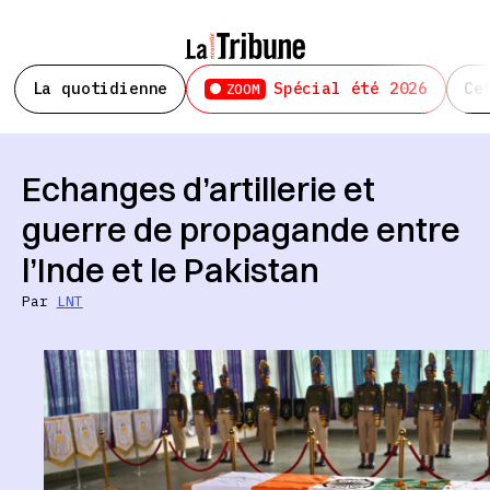
La quotidienne
Spécial été 2026
Ce
ZOOM
Echanges d’artillerie et
guerre de propagande entre
l’Inde et le Pakistan
Par
LNT