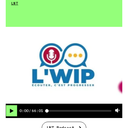
LNT
0:00
66:01
/
LNT Podcast