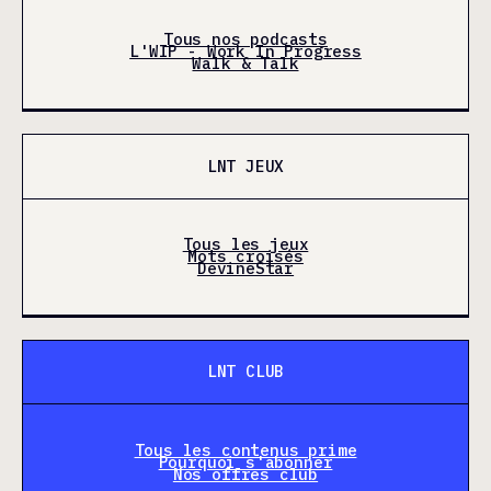
Tous nos podcasts
L'WIP - Work In Progress
Walk & Talk
LNT JEUX
Tous les jeux
Mots croisés
DevineStar
LNT CLUB
Tous les contenus prime
Pourquoi s'abonner
Nos offres club