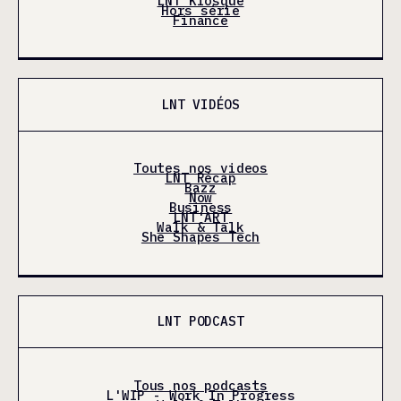
LNT Kiosque
Hors série
Finance
LNT VIDÉOS
Toutes nos videos
LNT Récap
Bazz
Now
Business
LNT'ART
Walk & Talk
She Shapes Tech
LNT PODCAST
Tous nos podcasts
L'WIP - Work In Progress