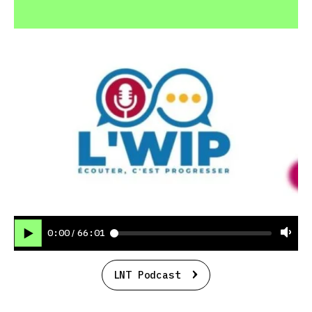
0:00
66:01
/
LNT Podcast