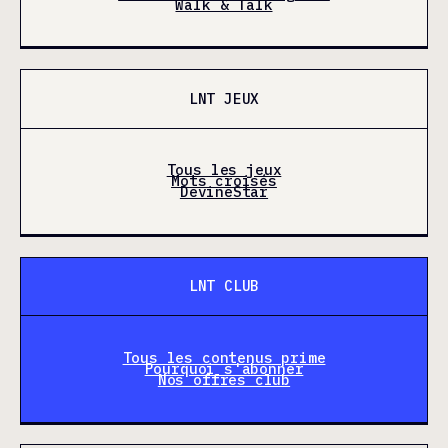
Walk & Talk
LNT JEUX
Tous les jeux
Mots croisés
DevineStar
LNT CLUB
Tous les contenus prime
Pourquoi s'abonner
Nos offres club