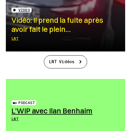
VIDEO
Vidéo: Il prend la fuite après
avoir fait le plein…
LNT
LNT Vidéos
PODCAST
L’WIP avec Ilan Benhaim
LNT