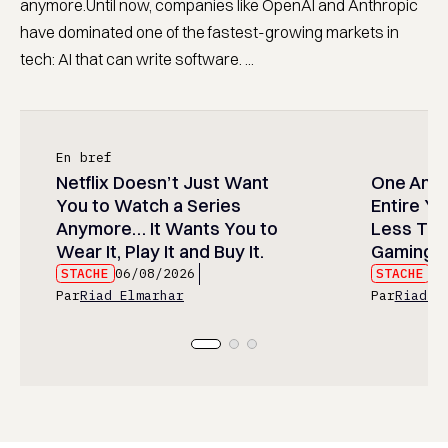
anymore.Until now, companies like OpenAI and Anthropic
have dominated one of the fastest-growing markets in
tech: AI that can write software. ...
En bref
Netflix Doesn’t Just Want
One Anim
You to Watch a Series
Entire Y
Anymore… It Wants You to
Less Than
Wear It, Play It and Buy It.
Gaming P
STACHE
06/08/2026
STACHE
06
Par
Riad Elmarhar
Par
Riad E