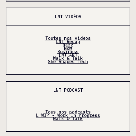
LNT VIDÉOS
Toutes nos videos
LNT Récap
Bazz
Now
Business
LNT'ART
Walk & Talk
She Shapes Tech
LNT PODCAST
Tous nos podcasts
L'WIP - Work In Progress
Walk & Talk