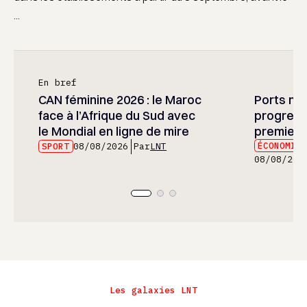
...
En bref
CAN féminine 2026 : le Maroc
Ports mar
face à l’Afrique du Sud avec
progress
le Mondial en ligne de mire
premier 
ÉCONOMIE
SPORT
08/08/2026
Par
LNT
08/08/202
Les galaxies LNT