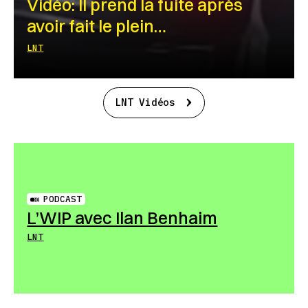
Vidéo: Il prend la fuite après
avoir fait le plein…
LNT
LNT Vidéos
PODCAST
L’WIP avec Ilan Benhaim
LNT