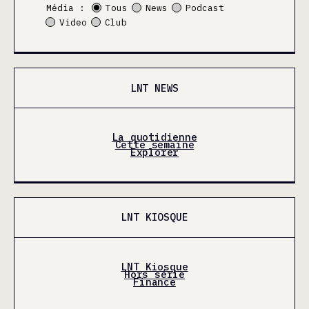
Média :
Tous
News
Podcast
Video
Club
LNT NEWS
La quotidienne
Cette semaine
Explorer
LNT KIOSQUE
LNT Kiosque
Hors série
Finance