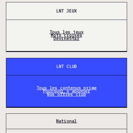
LNT JEUX
Tous les jeux
Mots croisés
DevineStar
LNT CLUB
Tous les contenus prime
Pourquoi s'abonner
Nos offres club
National