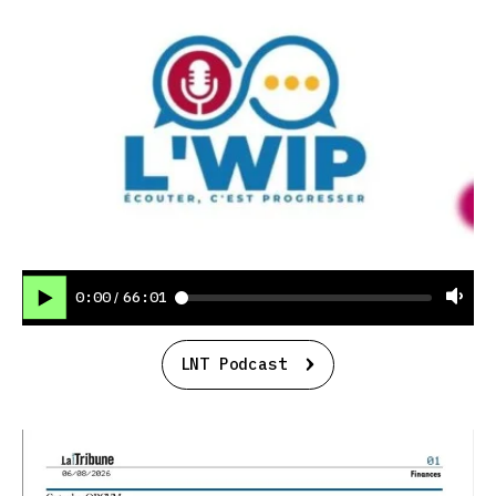
0:00
66:01
/
LNT Podcast