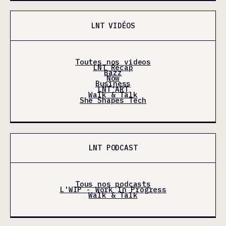
LNT VIDÉOS
Toutes nos videos
LNT Récap
Bazz
Now
Business
LNT'ART
Walk & Talk
She Shapes Tech
LNT PODCAST
Tous nos podcasts
L'WIP - Work In Progress
Walk & Talk