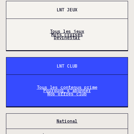
LNT JEUX
Tous les jeux
Mots croisés
DevineStar
LNT CLUB
Tous les contenus prime
Pourquoi s'abonner
Nos offres club
National