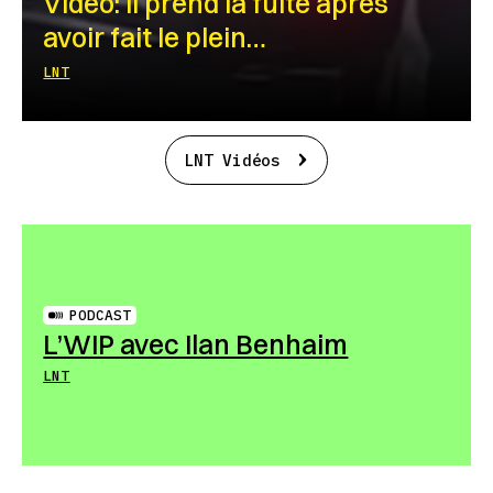
Vidéo: Il prend la fuite après
avoir fait le plein…
LNT
LNT Vidéos
PODCAST
L’WIP avec Ilan Benhaim
LNT