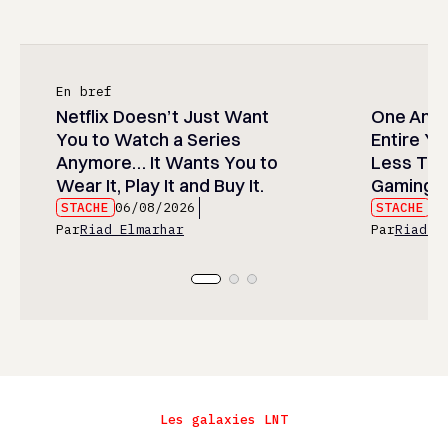
En bref
Netflix Doesn’t Just Want
One Anim
You to Watch a Series
Entire Y
Anymore… It Wants You to
Less Than
Wear It, Play It and Buy It.
Gaming P
STACHE
06/08/2026
STACHE
06
Par
Riad Elmarhar
Par
Riad E
Les galaxies LNT