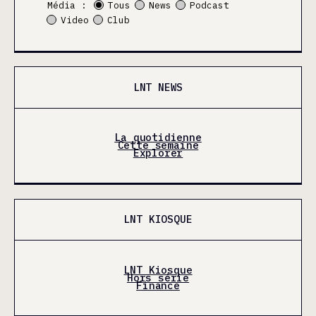
Média :
Tous
News
Podcast
Video
Club
LNT NEWS
La quotidienne
Cette semaine
Explorer
LNT KIOSQUE
LNT Kiosque
Hors série
Finance