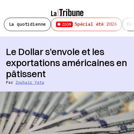
La quotidienne
Spécial été 2026
Ce
ZOOM
Le Dollar s’envole et les
exportations américaines en
pâtissent
Par
Zouhair Yata