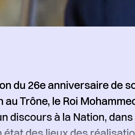
ion du 26e anniversaire de s
 au Trône, le Roi Mohammed
 discours à la Nation, dans l
 état des lieux des réalisati