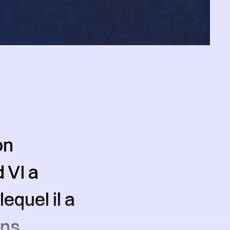
on
 VI a
equel il a
ons