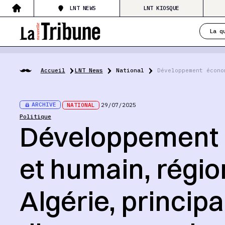
LNT NEWS
LNT KIOSQUE
La q
Accueil
LNT News
National
Développement écono
ARCHIVE
NATIONAL
29/07/2025
Politique
Développement
et humain, régio
Algérie, princi