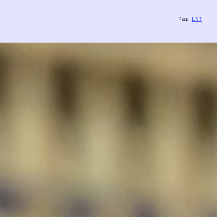
Par
LNT