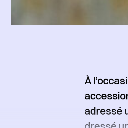
À l’occas
accession
adressé un
dressé un