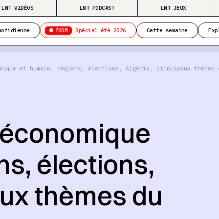
LNT VIDÉOS
LNT PODCAST
LNT JEUX
ZOOM
uotidienne
Spécial été 2026
Cette semaine
Exp
mique et humain, régions, élections, Algérie, principaux thèmes 
 économique
ns, élections,
paux thèmes du