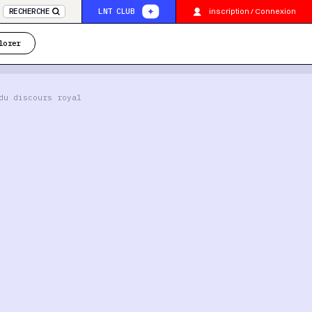
inscription / Connexion
RECHERCHE
LNT CLUB
lorer
du discours royal