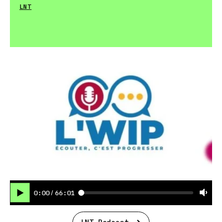
LNT
0:00
66:01
/