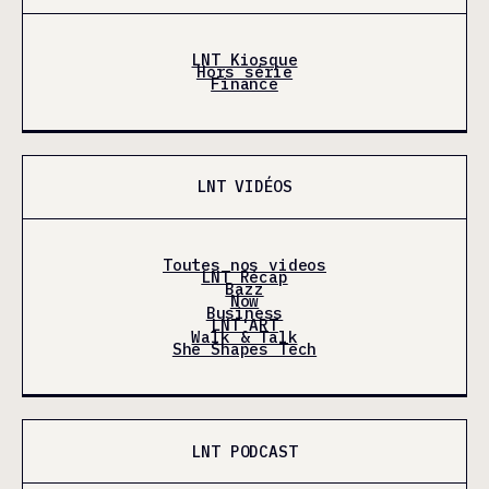
LNT Kiosque
Hors série
Finance
LNT VIDÉOS
Toutes nos videos
LNT Récap
Bazz
Now
Business
LNT'ART
Walk & Talk
She Shapes Tech
LNT PODCAST