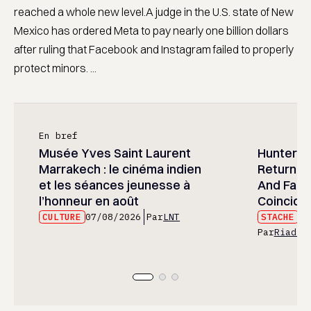
reached a whole new level.A judge in the U.S. state of New
Mexico has ordered Meta to pay nearly one billion dollars
after ruling that Facebook and Instagram failed to properly
protect minors. ...
En bref
Musée Yves Saint Laurent
Hunter x 
Marrakech : le cinéma indien
Returned
et les séances jeunesse à
And Fans 
l’honneur en août
Coincide
CULTURE
07/08/2026
Par
LNT
STACHE
07
Par
Riad E