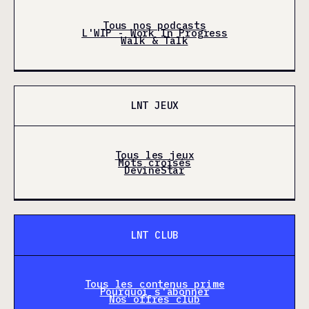
Tous nos podcasts
L'WIP - Work In Progress
Walk & Talk
LNT JEUX
Tous les jeux
Mots croisés
DevineStar
LNT CLUB
Tous les contenus prime
Pourquoi s'abonner
Nos offres club