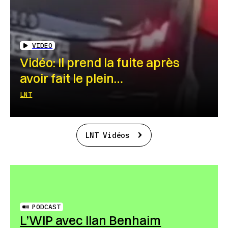
VIDEO
Vidéo: Il prend la fuite après
avoir fait le plein…
LNT
LNT Vidéos
PODCAST
L’WIP avec Ilan Benhaim