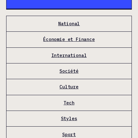
National
Économie et Finance
International
Société
Culture
Tech
Styles
Sport