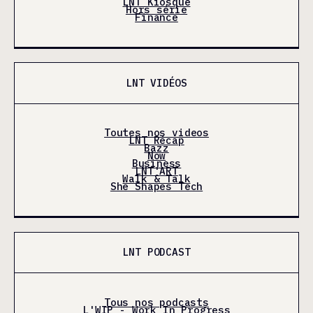
LNT Kiosque
Hors série
Finance
LNT VIDÉOS
Toutes nos videos
LNT Récap
Bazz
Now
Business
LNT'ART
Walk & Talk
She Shapes Tech
LNT PODCAST
Tous nos podcasts
L'WIP - Work In Progress