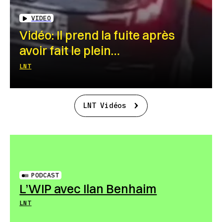
VIDEO
Vidéo: Il prend la fuite après
avoir fait le plein…
LNT
LNT Vidéos
PODCAST
L’WIP avec Ilan Benhaim
LNT