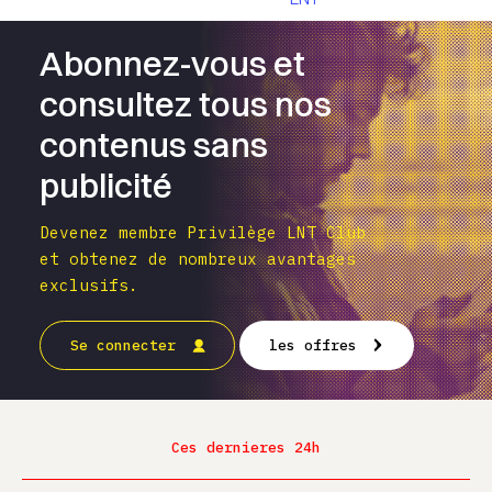
Abonnez-vous et
consultez tous nos
contenus sans
publicité
Devenez membre Privilège LNT Club
et obtenez de nombreux avantages
exclusifs.
Se connecter
les offres
Ces dernieres 24h