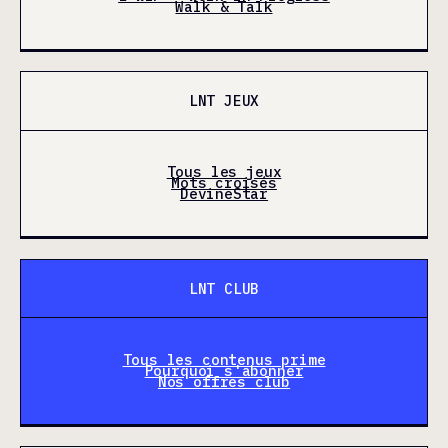
Walk & Talk
LNT JEUX
Tous les jeux
Mots croisés
DevineStar
LNT CLUB
Tous les contenus prime
Pourquoi s'abonner
Nos offres club