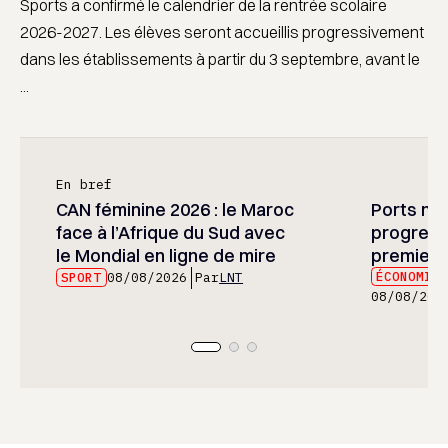
Sports a confirmé le calendrier de la rentrée scolaire
2026-2027. Les élèves seront accueillis progressivement
dans les établissements à partir du 3 septembre, avant le
...
En bref
CAN féminine 2026 : le Maroc
Ports mar
face à l’Afrique du Sud avec
progress
le Mondial en ligne de mire
premier 
ÉCONOMIE
SPORT
08/08/2026
Par
LNT
08/08/202