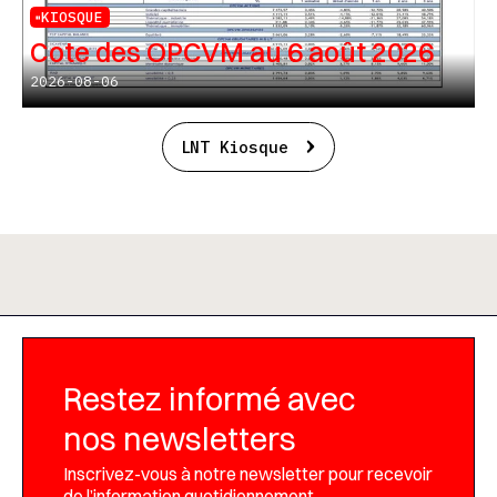
KIOSQUE
Cote des OPCVM au 6 août 2026
2026-08-06
LNT Kiosque
Restez informé avec
nos newsletters
Inscrivez-vous à notre newsletter pour recevoir
de l’information quotidiennement