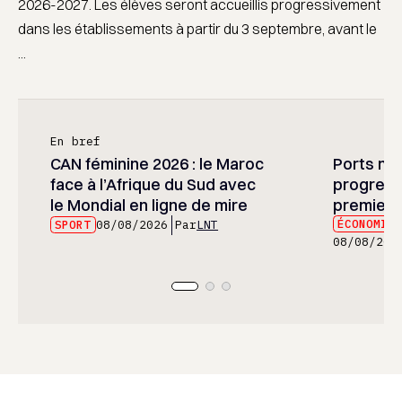
2026-2027. Les élèves seront accueillis progressivement
dans les établissements à partir du 3 septembre, avant le
...
En bref
CAN féminine 2026 : le Maroc
Ports mar
face à l’Afrique du Sud avec
progress
le Mondial en ligne de mire
premier 
ÉCONOMIE
SPORT
08/08/2026
Par
LNT
08/08/202