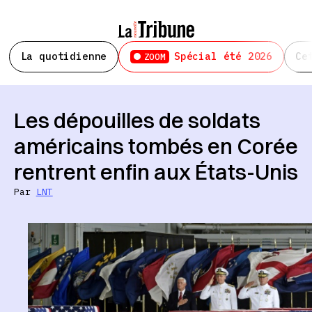
La quotidienne
Spécial été 2026
Ce
ZOOM
Les dépouilles de soldats
américains tombés en Corée
rentrent enfin aux États-Unis
Par
LNT