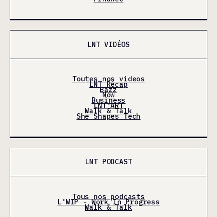
LNT VIDÉOS
Toutes nos videos
LNT Récap
Bazz
Now
Business
LNT'ART
Walk & Talk
She Shapes Tech
LNT PODCAST
Tous nos podcasts
L'WIP - Work In Progress
Walk & Talk