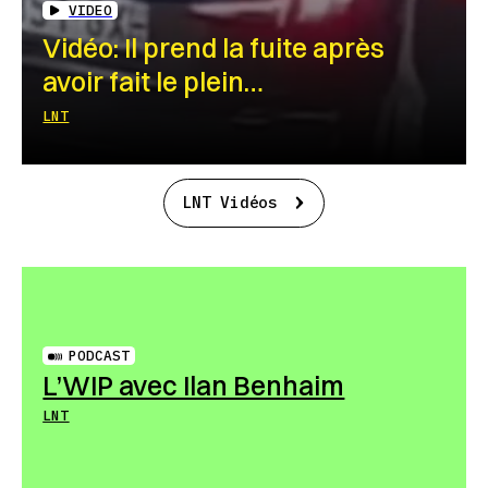
VIDEO
Vidéo: Il prend la fuite après
avoir fait le plein…
LNT
LNT Vidéos
PODCAST
L’WIP avec Ilan Benhaim
LNT