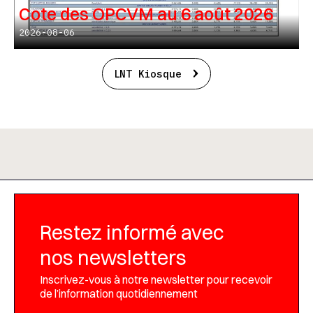
Cote des OPCVM au 6 août 2026
2026-08-06
LNT Kiosque
Restez informé avec
nos newsletters
Inscrivez-vous à notre newsletter pour recevoir
de l’information quotidiennement