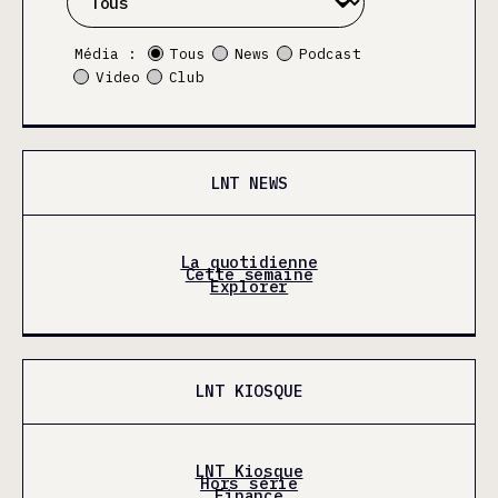
Média :
Tous
News
Podcast
Video
Club
LNT NEWS
La quotidienne
Cette semaine
Explorer
LNT KIOSQUE
LNT Kiosque
Hors série
Finance