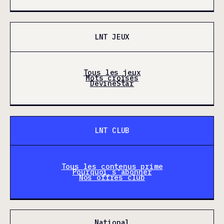
LNT JEUX
Tous les jeux
Mots croisés
DevineStar
LNT CLUB
Tous les contenus prime
Pourquoi s'abonner
Nos offres club
National