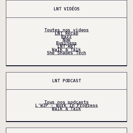
LNT VIDÉOS
Toutes nos videos
LNT Récap
Bazz
Now
Business
LNT'ART
Walk & Talk
She Shapes Tech
LNT PODCAST
Tous nos podcasts
L'WIP - Work In Progress
Walk & Talk