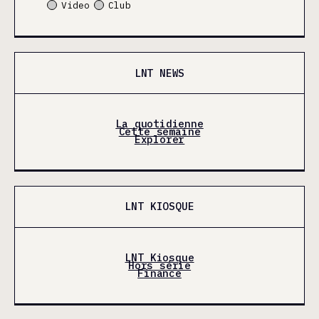
Video
Club
LNT NEWS
La quotidienne
Cette semaine
Explorer
LNT KIOSQUE
LNT Kiosque
Hors série
Finance