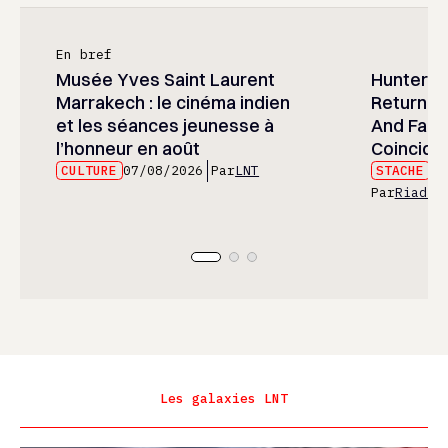
En bref
Musée Yves Saint Laurent
Hunter x 
Marrakech : le cinéma indien
Returned
et les séances jeunesse à
And Fans 
l’honneur en août
Coincide
CULTURE
07/08/2026
Par
LNT
STACHE
07
Par
Riad E
Les galaxies LNT