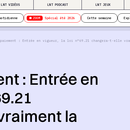
LNT VIDÉOS
LNT PODCAST
LNT JEUX
ZOOM
uotidienne
Spécial été 2026
Cette semaine
Exp
paiement : Entrée en vigueur, la loi n°69.21 changera-t-elle vra
nt : Entrée en
69.21
vraiment la