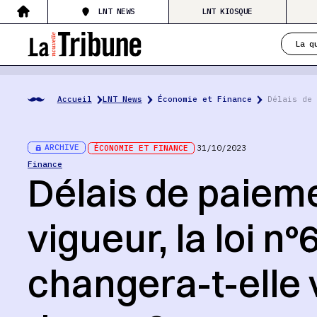
LNT NEWS
LNT KIOSQUE
La q
Accueil
LNT News
Économie et Finance
Délais de 
ARCHIVE
ÉCONOMIE ET FINANCE
31/10/2023
Finance
Délais de paieme
vigueur, la loi n°
changera-t-elle 