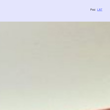
Par
LNT