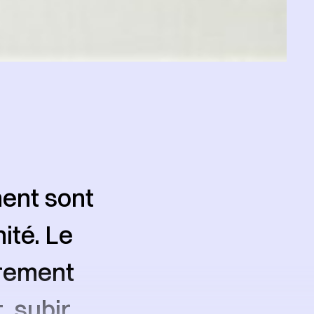
ment sont
ité. Le
èrement
, subir