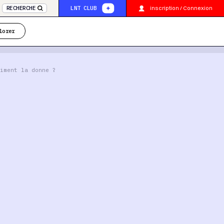
inscription / Connexion
RECHERCHE
LNT CLUB
lorer
iment la donne ?