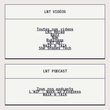
LNT VIDÉOS
Toutes nos videos
LNT Récap
Bazz
Now
Business
LNT'ART
Walk & Talk
She Shapes Tech
LNT PODCAST
Tous nos podcasts
L'WIP - Work In Progress
Walk & Talk