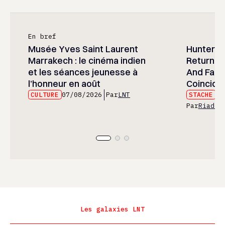
En bref
Musée Yves Saint Laurent
Hunter x 
Marrakech : le cinéma indien
Returned
et les séances jeunesse à
And Fans 
l’honneur en août
Coincide
CULTURE
07/08/2026
Par
LNT
STACHE
07
Par
Riad E
Les galaxies LNT