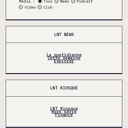
Média :
Tous
News
Podcast
Video
Club
LNT NEWS
La quotidienne
Cette semaine
Explorer
LNT KIOSQUE
LNT Kiosque
Hors série
Finance