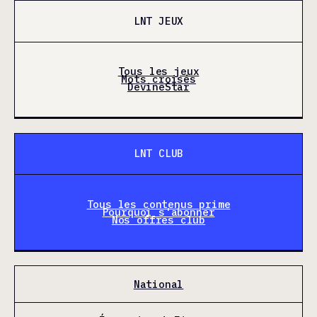
LNT JEUX
Tous les jeux
Mots croisés
DevineStar
LNT CLUB
Tous les contenus prime
Pourquoi s'abonner
Nos offres club
National