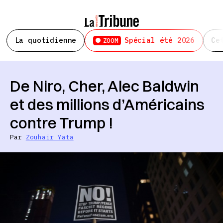
La quotidienne
Spécial été 2026
Ce
ZOOM
De Niro, Cher, Alec Baldwin
et des millions d’Américains
contre Trump !
Par
Zouhair Yata