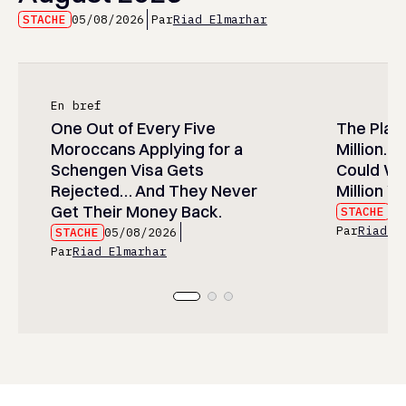
STACHE
05/08/2026
Par
Riad Elmarhar
En bref
One Out of Every Five
The Play
Moroccans Applying for a
Million…
Schengen Visa Gets
Could Wa
Rejected… And They Never
Million Wi
Get Their Money Back.
STACHE
05
Par
Riad E
STACHE
05/08/2026
Par
Riad Elmarhar