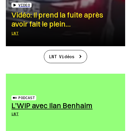
VIDEO
Vidéo: Il prend la fuite après
avoir fait le plein…
LNT
LNT Vidéos
PODCAST
L’WIP avec Ilan Benhaim
LNT