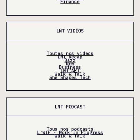
Finance
LNT VIDÉOS
Toutes nos videos
LNT Récap
Bazz
Now
Business
LNT'ART
Walk & Talk
She Shapes Tech
LNT PODCAST
Tous nos podcasts
L'WIP - Work In Progress
Walk & Talk