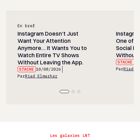
En bref
Instagram Doesn’t Just
Instagram
Want Your Attention
One of t
Anymore… It Wants You to
Social M
Watch Entire TV Shows
Without 
Without Leaving the App.
STACHE
10
Par
Riad E
STACHE
10/08/2026
Par
Riad Elmarhar
Les galaxies LNT