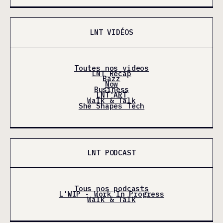
LNT VIDÉOS
Toutes nos videos
LNT Récap
Bazz
Now
Business
LNT'ART
Walk & Talk
She Shapes Tech
LNT PODCAST
Tous nos podcasts
L'WIP - Work In Progress
Walk & Talk