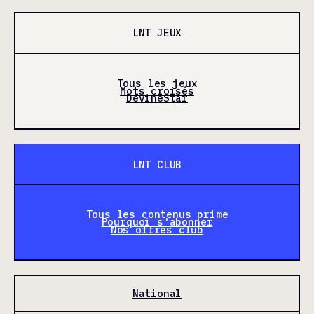
LNT JEUX
Tous les jeux
Mots croisés
DevineStar
LNT CLUB
Tous les contenus prime
Pourquoi s'abonner
Nos offres club
National