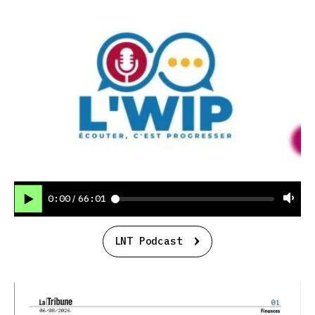
0:00
66:01
/
LNT Podcast