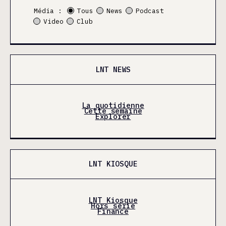
Média :
Tous
News
Podcast
Video
Club
LNT NEWS
La quotidienne
Cette semaine
Explorer
LNT KIOSQUE
LNT Kiosque
Hors série
Finance