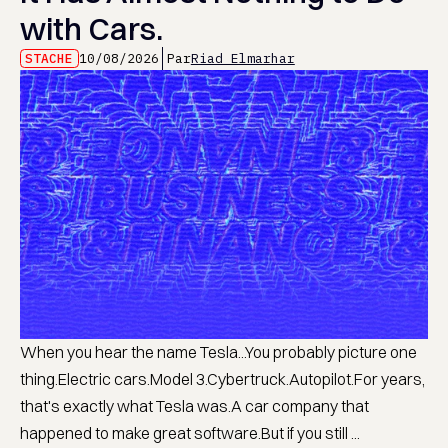
with Cars.
STACHE
10/08/2026
Par
Riad Elmarhar
When you hear the name Tesla...You probably picture one
thing.Electric cars.Model 3.Cybertruck.Autopilot.For years,
that's exactly what Tesla was.A car company that
happened to make great software.But if you still ...