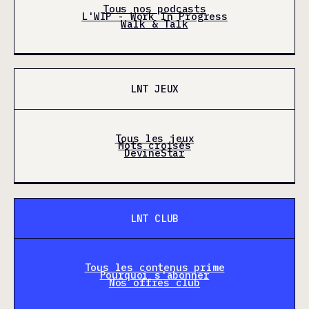
Tous nos podcasts
L'WIP - Work In Progress
Walk & Talk
LNT JEUX
Tous les jeux
Mots croisés
DevineStar
LNT CLUB
Tous les contenus prime
Pourquoi s'abonner
Nos offres club