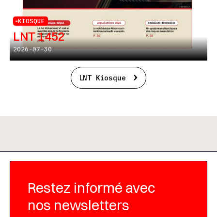
KIOSQUE
LNT 1452
2026-07-30
LNT Kiosque
Restez informé avec
nos newsletters