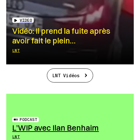
VIDEO
Vidéo: Il prend la fuite après
avoir fait le plein…
LNT
LNT Vidéos
PODCAST
L’WIP avec Ilan Benhaim
LNT