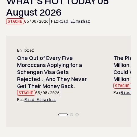
WHAT’S HOT TODAY 05
August 2026
STACHE
05/08/2026
Par
Riad Elmarhar
En bref
One Out of Every Five
The Play
Moroccans Applying for a
Million…
Schengen Visa Gets
Could Wa
Rejected… And They Never
Million Wi
Get Their Money Back.
STACHE
05
Par
Riad E
STACHE
05/08/2026
Par
Riad Elmarhar