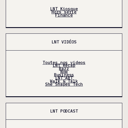
LNT Kiosque
Hors série
Finance
LNT VIDÉOS
Toutes nos videos
LNT Récap
Bazz
Now
Business
LNT'ART
Walk & Talk
She Shapes Tech
LNT PODCAST