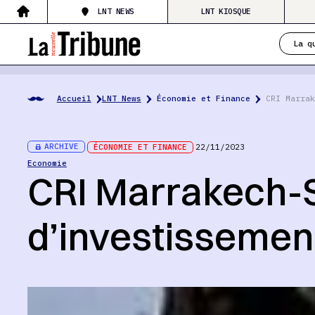
LNT NEWS
LNT KIOSQUE
La q
Accueil
LNT News
Économie et Finance
CRI Marrak
ARCHIVE
ÉCONOMIE ET FINANCE
22/11/2023
Economie
CRI Marrakech-S
d’investissemen