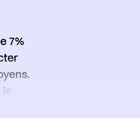
 de 7%
cter
toyens.
 le