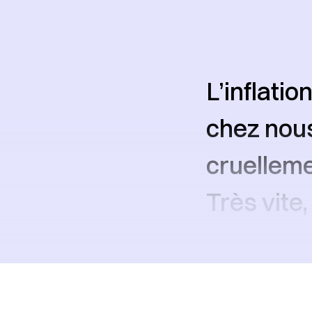
L’inflatio
chez nous
cruelleme
Très vite,