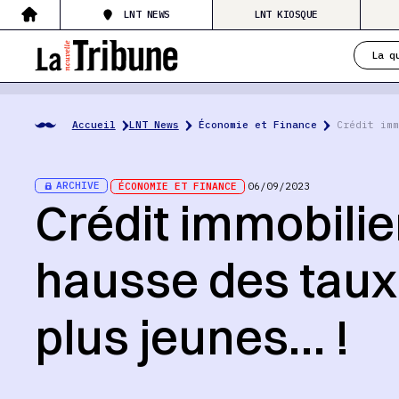
LNT NEWS
LNT KIOSQUE
La q
Accueil
LNT News
Économie et Finance
Crédit imm
ARCHIVE
ÉCONOMIE ET FINANCE
06/09/2023
Crédit immobilie
hausse des taux 
plus jeunes… !