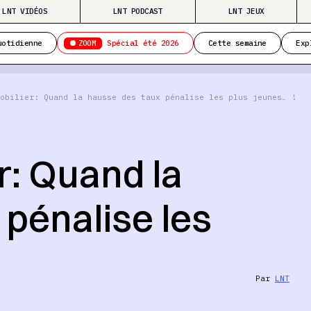
LNT VIDÉOS
LNT PODCAST
LNT JEUX
ZOOM
uotidienne
Spécial été 2026
Cette semaine
Exp
obilier: Quand la hausse des taux pénalise les plus jeunes… !
r: Quand la
pénalise les
Par
LNT