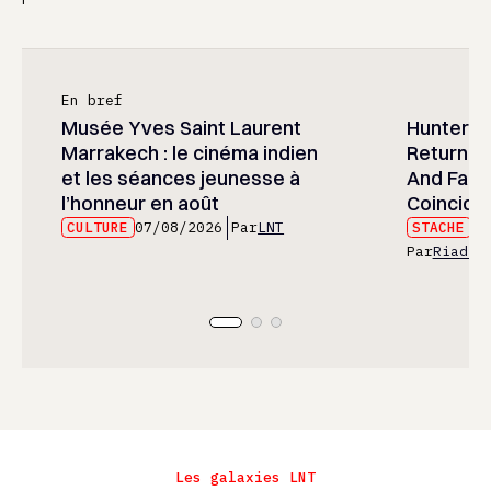
En bref
Musée Yves Saint Laurent
Hunter x 
Marrakech : le cinéma indien
Returned
et les séances jeunesse à
And Fans 
l’honneur en août
Coincide
CULTURE
07/08/2026
Par
LNT
STACHE
07
Par
Riad E
Les galaxies LNT