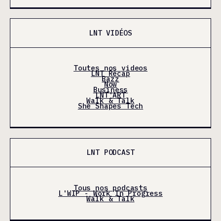
LNT VIDÉOS
Toutes nos videos
LNT Récap
Bazz
Now
Business
LNT'ART
Walk & Talk
She Shapes Tech
LNT PODCAST
Tous nos podcasts
L'WIP - Work In Progress
Walk & Talk