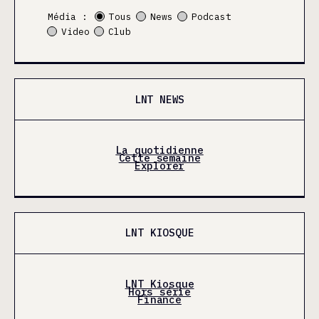
Média :
Tous
News
Podcast
Video
Club
LNT NEWS
La quotidienne
Cette semaine
Explorer
LNT KIOSQUE
LNT Kiosque
Hors série
Finance