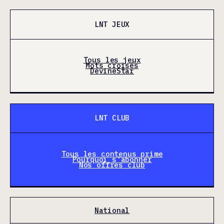
LNT JEUX
Tous les jeux
Mots croisés
DevineStar
LNT CLUB
Tous les contenus prime
Pourquoi s'abonner
Nos offres club
National