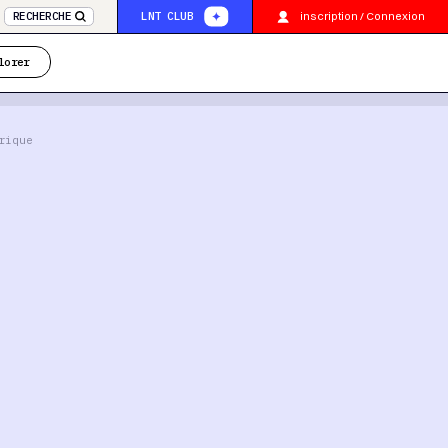
inscription / Connexion
RECHERCHE
LNT CLUB
lorer
rique