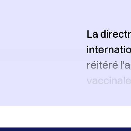
La direct
internatio
réitéré l’
vaccinale 