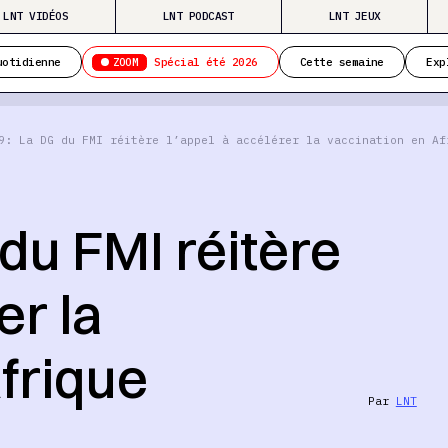
LNT VIDÉOS
LNT PODCAST
LNT JEUX
ZOOM
uotidienne
Spécial été 2026
Cette semaine
Exp
9: La DG du FMI réitère l’appel à accélérer la vaccination en Af
du FMI réitère
er la
frique
Par
LNT