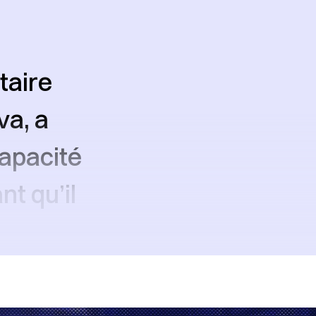
taire
va, a
capacité
nt qu’il