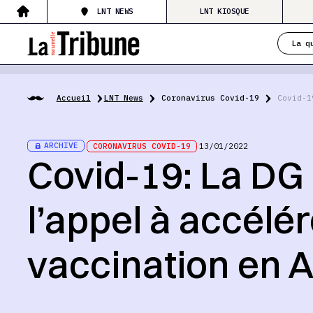
LNT NEWS
LNT KIOSQUE
La q
Accueil
LNT News
Coronavirus Covid-19
Covid-1
ARCHIVE
CORONAVIRUS COVID-19
13/01/2022
Covid-19: La DG 
l’appel à accélér
vaccination en A