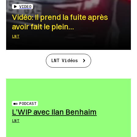
VIDEO
Vidéo: Il prend la fuite après
avoir fait le plein…
LNT
LNT Vidéos
PODCAST
L’WIP avec Ilan Benhaim
LNT