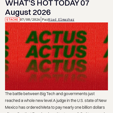
WHAT’S HOT TODAY 07
August 2026
STACHE
07/08/2026
Par
Riad Elmarhar
The battle between Big Tech and governments just
reached a whole new level.A judge in the U.S. state of New
Mexico has ordered Meta to pay nearly one billion dollars