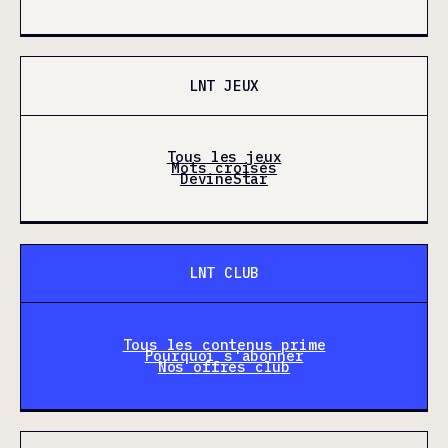
LNT JEUX
Tous les jeux
Mots croisés
DevineStar
LNT CLUB
Tous les contenus prime
Pourquoi s'abonner
Nos offres club