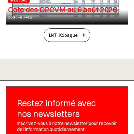
KIOSQUE
Cote des OPCVM au 6 août 2026
2026-08-06
LNT Kiosque
Restez informé avec
nos newsletters
Inscrivez-vous à notre newsletter pour recevoir
de l’information quotidiennement