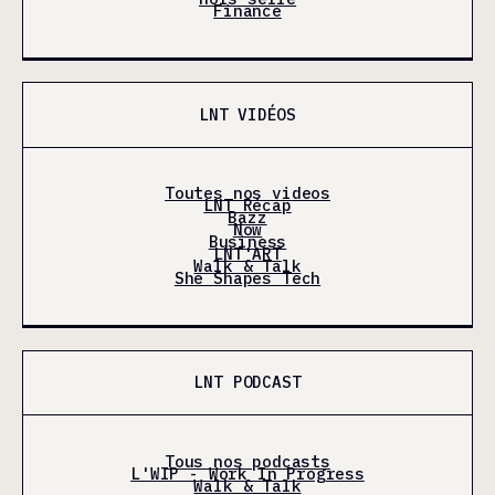
Finance
LNT VIDÉOS
Toutes nos videos
LNT Récap
Bazz
Now
Business
LNT'ART
Walk & Talk
She Shapes Tech
LNT PODCAST
Tous nos podcasts
L'WIP - Work In Progress
Walk & Talk