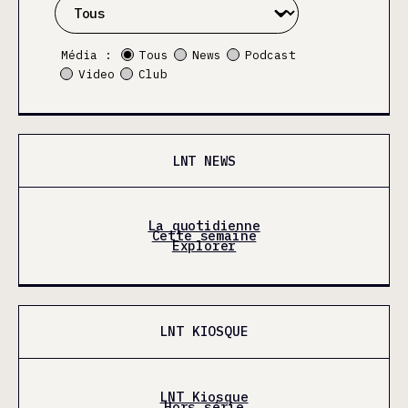
Média :
Tous
News
Podcast
Video
Club
LNT NEWS
La quotidienne
Cette semaine
Explorer
LNT KIOSQUE
LNT Kiosque
Hors série