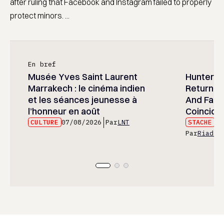
after ruling that Facebook and Instagram failed to properly
protect minors. ...
En bref
Musée Yves Saint Laurent
Hunter x 
Marrakech : le cinéma indien
Returned
et les séances jeunesse à
And Fans 
l’honneur en août
Coincide
CULTURE
07/08/2026
Par
LNT
STACHE
07
Par
Riad E