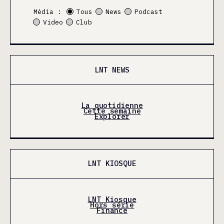
Média :
Tous
News
Podcast
Video
Club
LNT NEWS
La quotidienne
Cette semaine
Explorer
LNT KIOSQUE
LNT Kiosque
Hors série
Finance