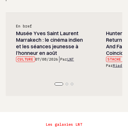
En bref
Musée Yves Saint Laurent
Hunter x 
Marrakech : le cinéma indien
Returned
et les séances jeunesse à
And Fans 
l’honneur en août
Coincide
CULTURE
07/08/2026
Par
LNT
STACHE
07
Par
Riad E
Les galaxies LNT