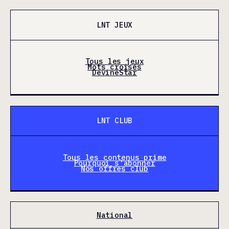
LNT JEUX
Tous les jeux
Mots croisés
DevineStar
LNT CLUB
Tous les contenus prime
Pourquoi s'abonner
Nos offres club
National