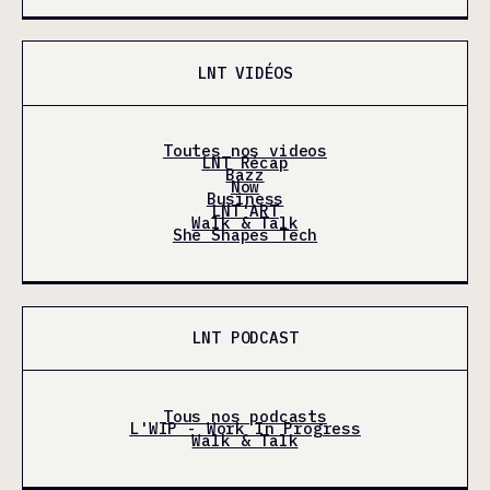
LNT VIDÉOS
Toutes nos videos
LNT Récap
Bazz
Now
Business
LNT'ART
Walk & Talk
She Shapes Tech
LNT PODCAST
Tous nos podcasts
L'WIP - Work In Progress
Walk & Talk