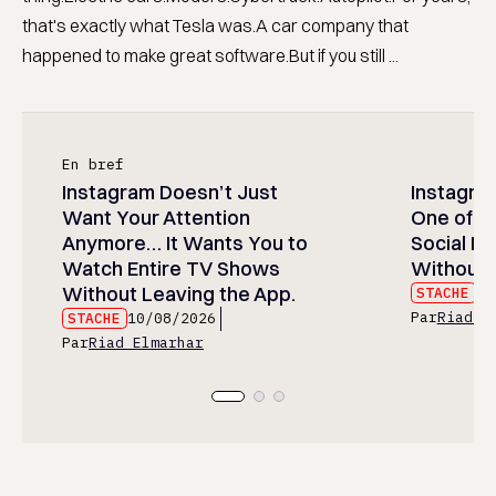
that's exactly what Tesla was.A car company that
happened to make great software.But if you still ...
En bref
Instagram Doesn’t Just
Instagram
Want Your Attention
One of t
Anymore… It Wants You to
Social M
Watch Entire TV Shows
Without 
Without Leaving the App.
STACHE
10
Par
Riad E
STACHE
10/08/2026
Par
Riad Elmarhar