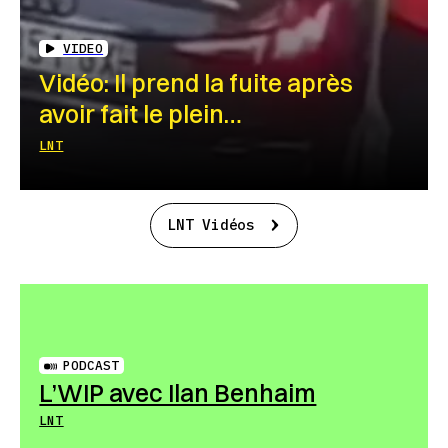
VIDEO
Vidéo: Il prend la fuite après
avoir fait le plein…
LNT
LNT Vidéos
PODCAST
L’WIP avec Ilan Benhaim
LNT