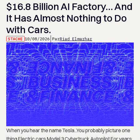
$16.8 Billion AI Factory… And
It Has Almost Nothing to Do
with Cars.
STACHE
10/08/2026
Par
Riad Elmarhar
When you hear the name Tesla...You probably picture one
thing.Electric cars.Model 3.Cybertruck.Autopilot.For years,