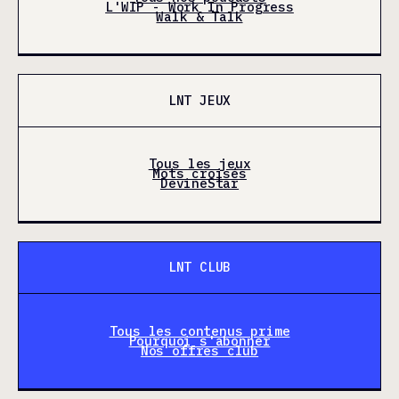
L'WIP - Work In Progress
Walk & Talk
LNT JEUX
Tous les jeux
Mots croisés
DevineStar
LNT CLUB
Tous les contenus prime
Pourquoi s'abonner
Nos offres club