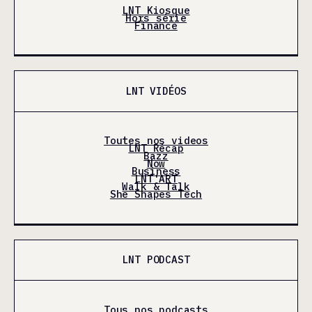
LNT Kiosque
Hors série
Finance
LNT VIDÉOS
Toutes nos videos
LNT Récap
Bazz
Now
Business
LNT'ART
Walk & Talk
She Shapes Tech
LNT PODCAST
Tous nos podcasts