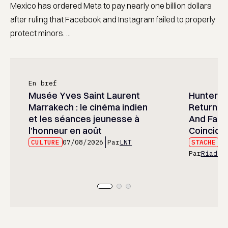
Mexico has ordered Meta to pay nearly one billion dollars
after ruling that Facebook and Instagram failed to properly
protect minors. ...
En bref
Musée Yves Saint Laurent
Hunter x 
Marrakech : le cinéma indien
Returned
et les séances jeunesse à
And Fans 
l’honneur en août
Coincide
CULTURE
07/08/2026
Par
LNT
STACHE
07
Par
Riad E