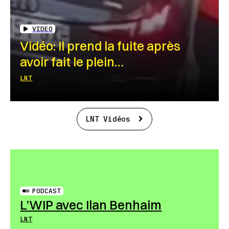
VIDEO
Vidéo: Il prend la fuite après
avoir fait le plein…
LNT
LNT Vidéos
PODCAST
L’WIP avec Ilan Benhaim
LNT