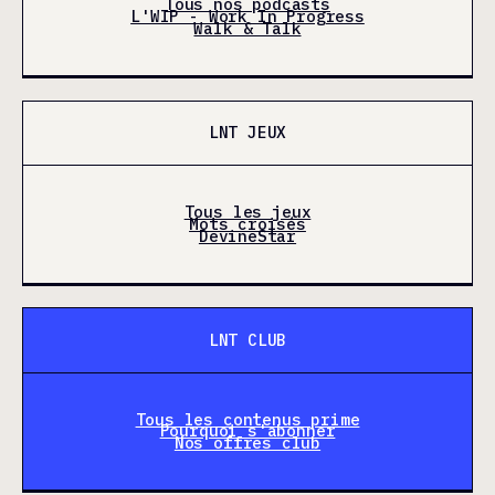
Tous nos podcasts
L'WIP - Work In Progress
Walk & Talk
LNT JEUX
Tous les jeux
Mots croisés
DevineStar
LNT CLUB
Tous les contenus prime
Pourquoi s'abonner
Nos offres club