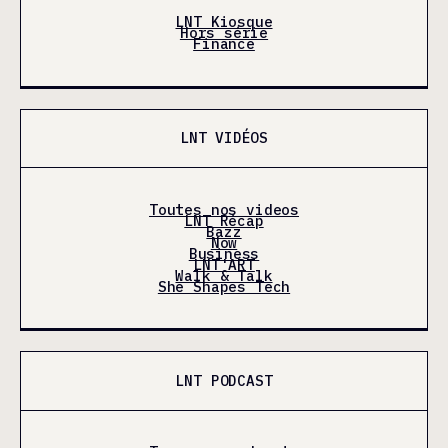
LNT Kiosque
Hors série
Finance
LNT VIDÉOS
Toutes nos videos
LNT Récap
Bazz
Now
Business
LNT'ART
Walk & Talk
She Shapes Tech
LNT PODCAST