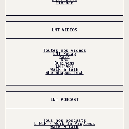
Finance
LNT VIDÉOS
Toutes nos videos
LNT Récap
Bazz
Now
Business
LNT'ART
Walk & Talk
She Shapes Tech
LNT PODCAST
Tous nos podcasts
L'WIP - Work In Progress
Walk & Talk