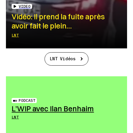
VIDEO
Vidéo: Il prend la fuite après
avoir fait le plein…
LNT
LNT Vidéos
PODCAST
L’WIP avec Ilan Benhaim
LNT