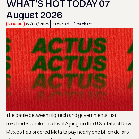
WHAT’S HOT TODAY 07
August 2026
STACHE
07/08/2026
Par
Riad Elmarhar
The battle between Big Tech and governments just
reached a whole new level.A judge in the U.S. state of New
Mexico has ordered Meta to pay nearly one billion dollars