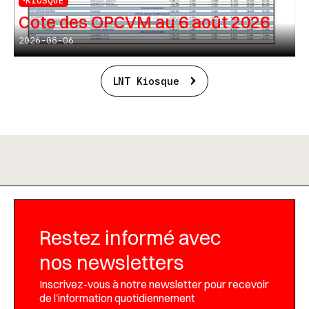
KIOSQUE
Cote des OPCVM au 6 août 2026
2026-08-06
LNT Kiosque
Restez informé avec
nos newsletters
Inscrivez-vous à notre newsletter pour recevoir
de l’information quotidiennement