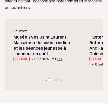
after ruling that Facebook and Instagram failed to properly
protect minors. ...
En bref
Musée Yves Saint Laurent
Hunter x 
Marrakech : le cinéma indien
Returned
et les séances jeunesse à
And Fans 
l’honneur en août
Coincide
CULTURE
07/08/2026
Par
LNT
STACHE
07
Par
Riad E