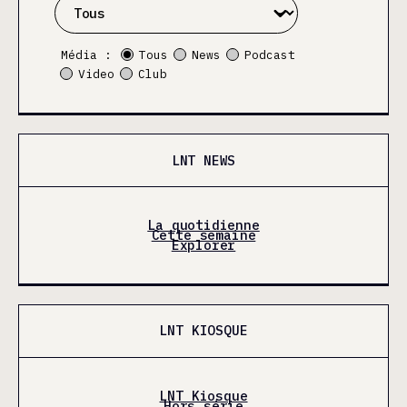
Média :
Tous
News
Podcast
Video
Club
LNT NEWS
La quotidienne
Cette semaine
Explorer
LNT KIOSQUE
LNT Kiosque
Hors série