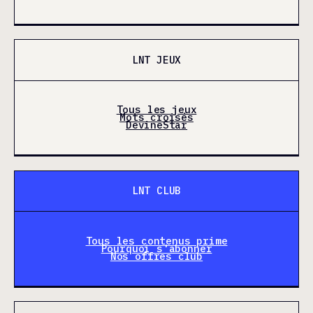
LNT JEUX
Tous les jeux
Mots croisés
DevineStar
LNT CLUB
Tous les contenus prime
Pourquoi s'abonner
Nos offres club