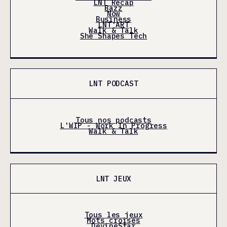
LNT Récap
Bazz
Now
Business
LNT'ART
Walk & Talk
She Shapes Tech
LNT PODCAST
Tous nos podcasts
L'WIP - Work In Progress
Walk & Talk
LNT JEUX
Tous les jeux
Mots croisés
DevineStar