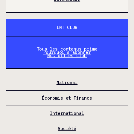
LNT CLUB
Tous les contenus prime
Pourquoi s'abonner
Nos offres club
National
Économie et Finance
International
Société