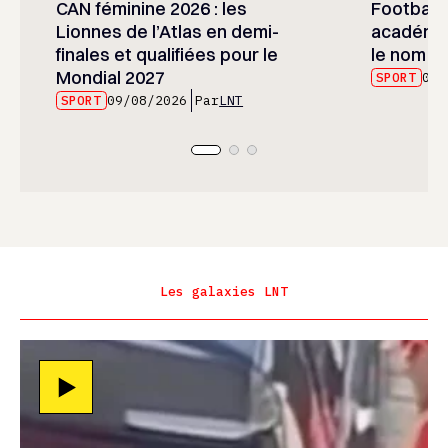
CAN féminine 2026 : les
Football :
Lionnes de l’Atlas en demi-
académie
finales et qualifiées pour le
le nom d
Mondial 2027
SPORT
09/
SPORT
09/08/2026
Par
LNT
Les galaxies LNT