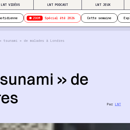
LNT VIDÉOS
LNT PODCAST
LNT JEUX
ZOOM
uotidienne
Spécial été 2026
Cette semaine
Exp
« tsunami » de malades à Londres
tsunami » de
res
Par
LNT