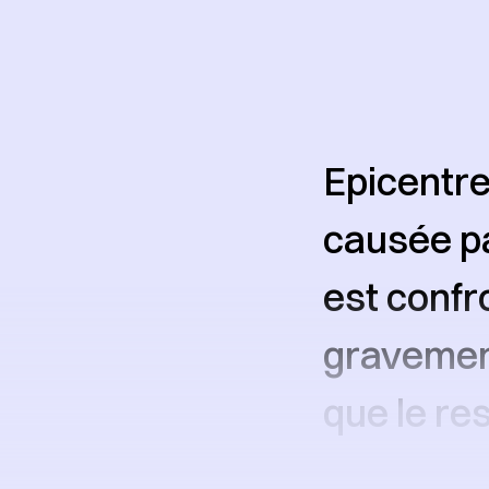
Epicentre
causée pa
est confr
gravement
que le re