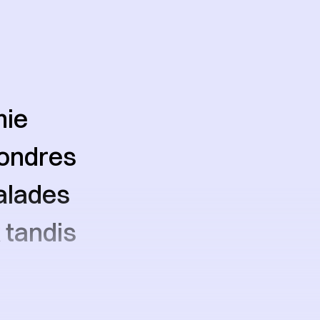
mie
Londres
alades
 tandis