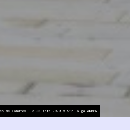
es de Londres, le 25 mars 2020 © AFP Tolga AKMEN