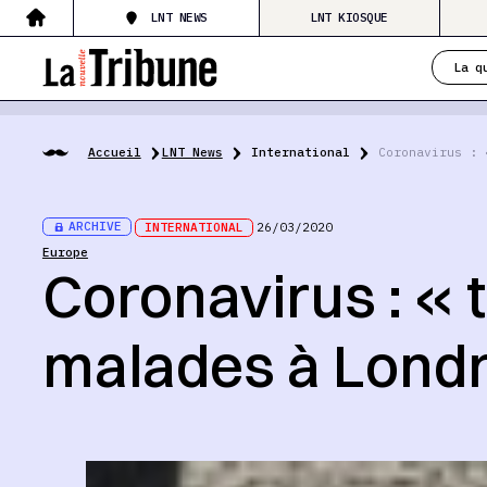
LNT NEWS
LNT KIOSQUE
La q
Accueil
LNT News
International
Coronavirus : 
ARCHIVE
INTERNATIONAL
26/03/2020
Europe
Coronavirus : « 
malades à Lond