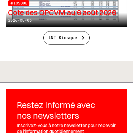
KIOSQUE
Cote des OPCVM au 6 août 2026
2026-08-06
LNT Kiosque
Restez informé avec
nos newsletters
Inscrivez-vous à notre newsletter pour recevoir
de l’information quotidiennement