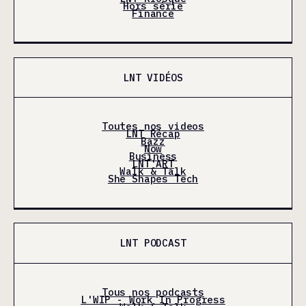
Hors série
Finance
LNT VIDÉOS
Toutes nos videos
LNT Récap
Bazz
Now
Business
LNT'ART
Walk & Talk
She Shapes Tech
LNT PODCAST
Tous nos podcasts
L'WIP - Work In Progress