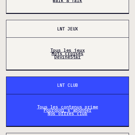
Walk & Talk
LNT JEUX
Tous les jeux
Mots croisés
DevineStar
LNT CLUB
Tous les contenus prime
Pourquoi s'abonner
Nos offres club