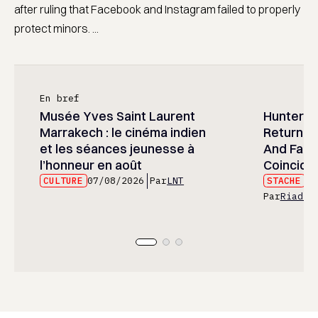
after ruling that Facebook and Instagram failed to properly
protect minors. ...
En bref
Musée Yves Saint Laurent
Hunter x 
Marrakech : le cinéma indien
Returned
et les séances jeunesse à
And Fans 
l’honneur en août
Coincide
CULTURE
07/08/2026
Par
LNT
STACHE
07
Par
Riad E