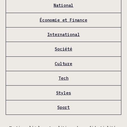
National
Économie et Finance
International
Société
Culture
Tech
Styles
Sport