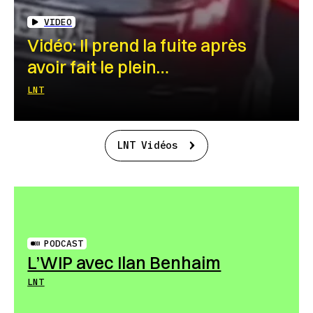
VIDEO
Vidéo: Il prend la fuite après
avoir fait le plein…
LNT
LNT Vidéos
PODCAST
L’WIP avec Ilan Benhaim
LNT