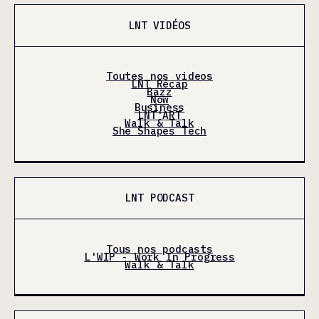
LNT VIDÉOS
Toutes nos videos
LNT Récap
Bazz
Now
Business
LNT'ART
Walk & Talk
She Shapes Tech
LNT PODCAST
Tous nos podcasts
L'WIP - Work In Progress
Walk & Talk