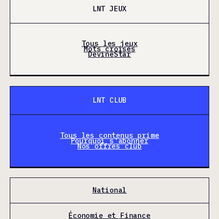
LNT JEUX
Tous les jeux
Mots croisés
DevineStar
LNT CLUB
Tous les contenus prime
Pourquoi s'abonner
Nos offres club
National
Économie et Finance