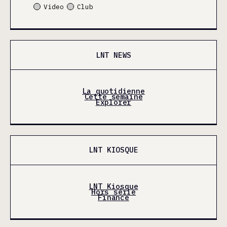
Video
Club
LNT NEWS
La quotidienne
Cette semaine
Explorer
LNT KIOSQUE
LNT Kiosque
Hors série
Finance