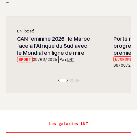
...
En bref
CAN féminine 2026 : le Maroc
Ports mar
face à l’Afrique du Sud avec
progress
le Mondial en ligne de mire
premier 
ÉCONOMIE
SPORT
08/08/2026
Par
LNT
08/08/202
Les galaxies LNT