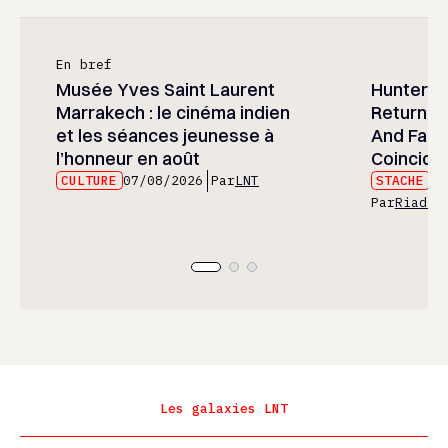
En bref
Musée Yves Saint Laurent
Hunter x 
Marrakech : le cinéma indien
Returned
et les séances jeunesse à
And Fans 
l’honneur en août
Coincide
CULTURE
07/08/2026
Par
LNT
STACHE
07
Par
Riad E
Les galaxies LNT