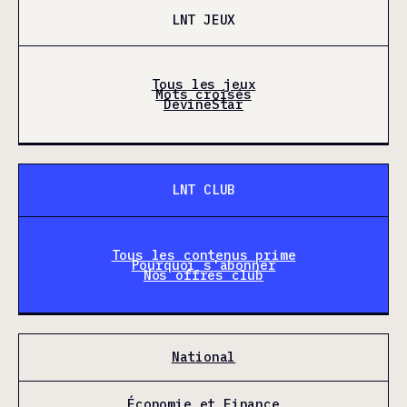
LNT JEUX
Tous les jeux
Mots croisés
DevineStar
LNT CLUB
Tous les contenus prime
Pourquoi s'abonner
Nos offres club
National
Économie et Finance