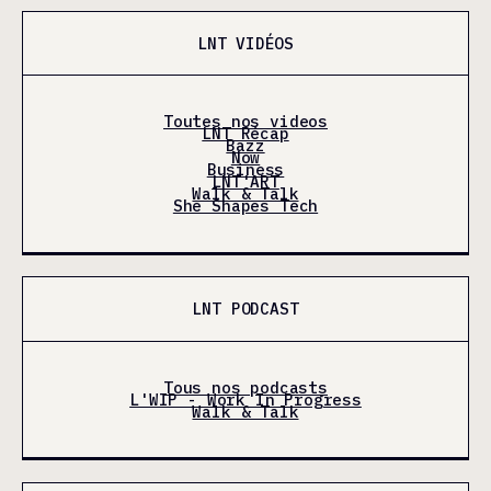
LNT VIDÉOS
Toutes nos videos
LNT Récap
Bazz
Now
Business
LNT'ART
Walk & Talk
She Shapes Tech
LNT PODCAST
Tous nos podcasts
L'WIP - Work In Progress
Walk & Talk