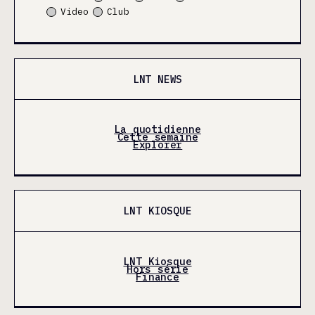
Video
Club
LNT NEWS
La quotidienne
Cette semaine
Explorer
LNT KIOSQUE
LNT Kiosque
Hors série
Finance