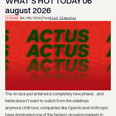
WHAT’S HOT TODAY 06
august 2026
STACHE
06/08/2026
Par
Riad Elmarhar
The AI race just entered a completely new phase... and
Meta doesn't want to watch from the sidelines
anymore.Until now, companies like OpenAI and Anthropic
have dominated one of the fastest-growing markets in