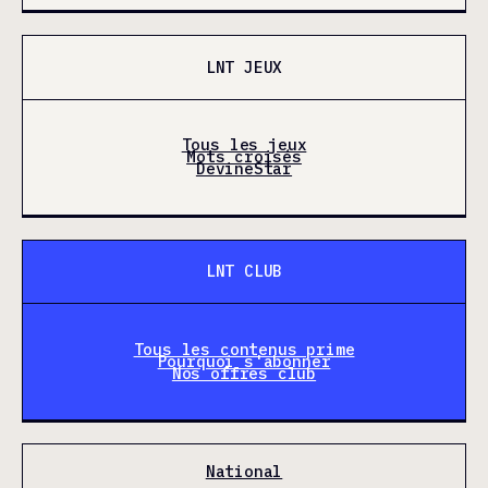
LNT JEUX
Tous les jeux
Mots croisés
DevineStar
LNT CLUB
Tous les contenus prime
Pourquoi s'abonner
Nos offres club
National