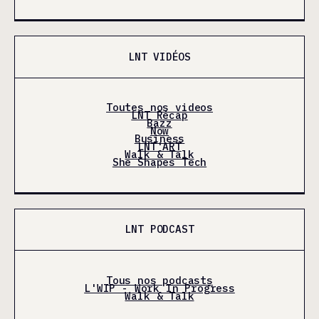
LNT VIDÉOS
Toutes nos videos
LNT Récap
Bazz
Now
Business
LNT'ART
Walk & Talk
She Shapes Tech
LNT PODCAST
Tous nos podcasts
L'WIP - Work In Progress
Walk & Talk