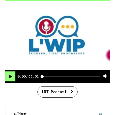
0:00
66:01
/
LNT Podcast