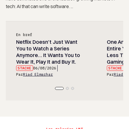
tech: AI that can write software. ...
En bref
Netflix Doesn’t Just Want
One Anim
You to Watch a Series
Entire Y
Anymore… It Wants You to
Less Than
Wear It, Play It and Buy It.
Gaming P
STACHE
06/08/2026
STACHE
06
Par
Riad Elmarhar
Par
Riad E