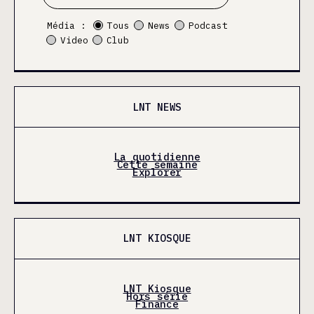
Média :
Tous
News
Podcast
Video
Club
LNT NEWS
La quotidienne
Cette semaine
Explorer
LNT KIOSQUE
LNT Kiosque
Hors série
Finance