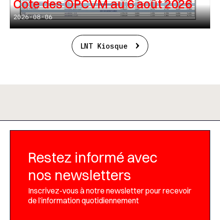
Cote des OPCVM au 6 août 2026
2026-08-06
LNT Kiosque
Restez informé avec
nos newsletters
Inscrivez-vous à notre newsletter pour recevoir
de l’information quotidiennement