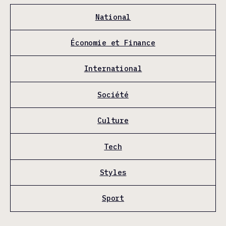
National
Économie et Finance
International
Société
Culture
Tech
Styles
Sport