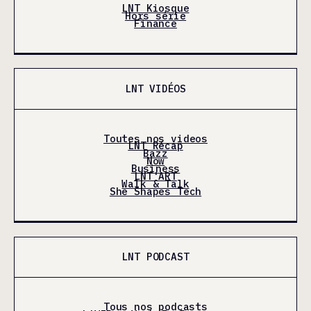
LNT Kiosque
Hors série
Finance
LNT VIDÉOS
Toutes nos videos
LNT Récap
Bazz
Now
Business
LNT'ART
Walk & Talk
She Shapes Tech
LNT PODCAST
Tous nos podcasts