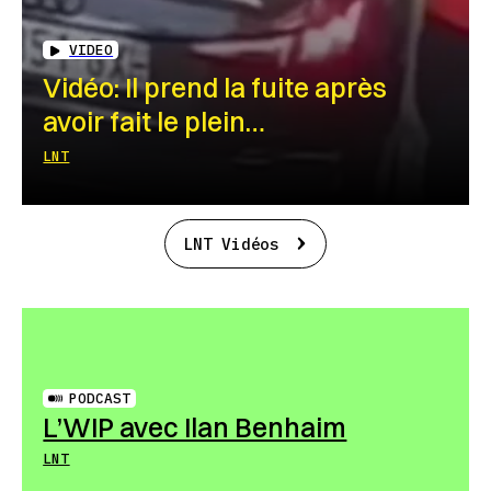
VIDEO
Vidéo: Il prend la fuite après
avoir fait le plein…
LNT
LNT Vidéos
PODCAST
L’WIP avec Ilan Benhaim
LNT