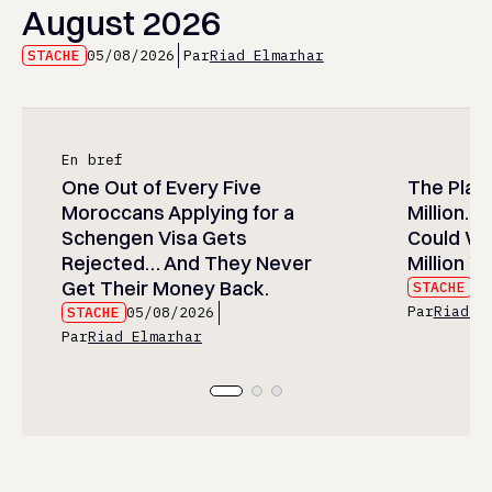
August 2026
STACHE
05/08/2026
Par
Riad Elmarhar
En bref
One Out of Every Five
The Play
Moroccans Applying for a
Million…
Schengen Visa Gets
Could Wa
Rejected… And They Never
Million Wi
Get Their Money Back.
STACHE
05
Par
Riad E
STACHE
05/08/2026
Par
Riad Elmarhar