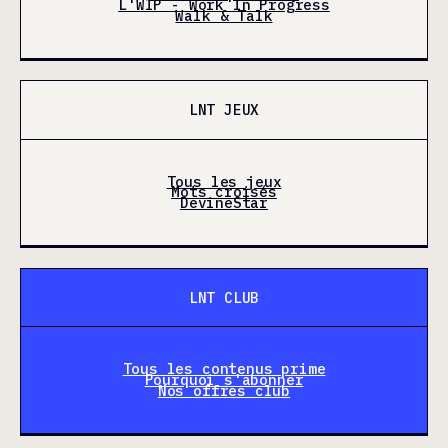
L'WIP - Work In Progress
Walk & Talk
LNT JEUX
Tous les jeux
Mots croisés
DevineStar
LNT CLUB
Tous les contenus prime
Pourquoi s'abonner
Nos offres club