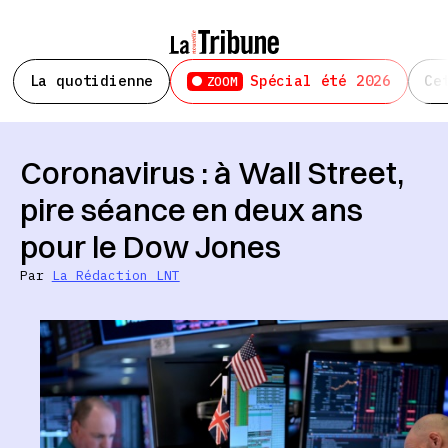
La quotidienne
Spécial été 2026
Ce
ZOOM
Coronavirus : à Wall Street,
pire séance en deux ans
pour le Dow Jones
Par
La Rédaction LNT