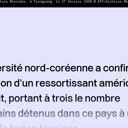
ture Mercedes, à Pyongyang, le 27 février 2008 © AFP/Archives MA
rsité nord-coréenne a conf
tion d’un ressortissant améri
t, portant à trois le nombre
ins détenus dans ce pays à