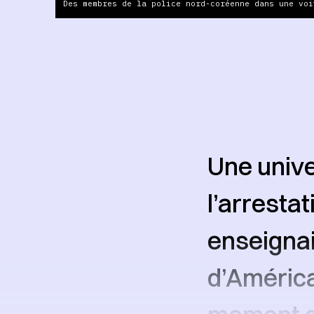
Des membres de la police nord-coréenne dans une voi
Une unive
l’arresta
enseignai
d’América