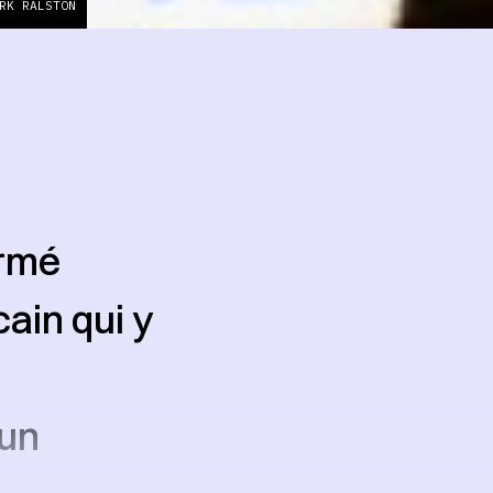
RK RALSTON
irmé
cain qui y
 un