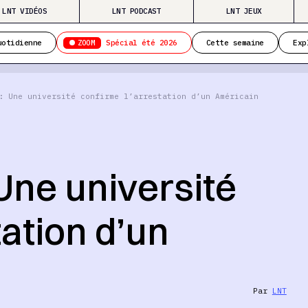
LNT VIDÉOS
LNT PODCAST
LNT JEUX
ZOOM
uotidienne
Spécial été 2026
Cette semaine
Exp
: Une université confirme l’arrestation d’un Américain
Une université
tation d’un
Par
LNT