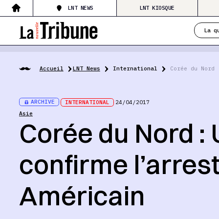
LNT NEWS
LNT KIOSQUE
La q
Accueil
LNT News
International
Corée du Nord 
ARCHIVE
INTERNATIONAL
24/04/2017
Asie
Corée du Nord : 
confirme l’arres
Américain