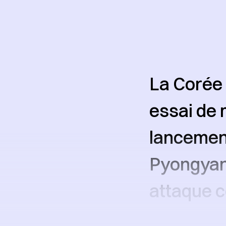
La Corée 
essai de 
lancement
Pyongyan
attaque c