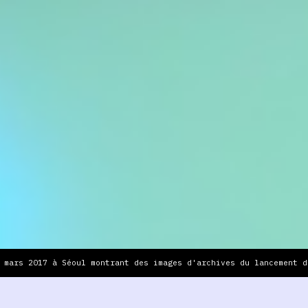
 mars 2017 à Séoul montrant des images d'archives du lancement d