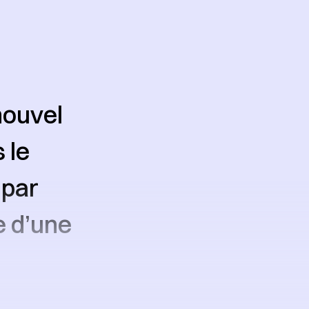
nouvel
 le
 par
 d’une