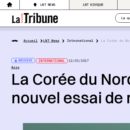
LNT NEWS
LNT KIOSQUE
La q
Accueil
LNT News
International
La Corée du No
ARCHIVE
INTERNATIONAL
22/03/2017
Asie
La Corée du Nor
nouvel essai de 