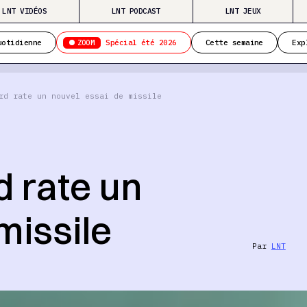
LNT VIDÉOS
LNT PODCAST
LNT JEUX
ZOOM
uotidienne
Spécial été 2026
Cette semaine
Exp
rd rate un nouvel essai de missile
d rate un
missile
Par
LNT