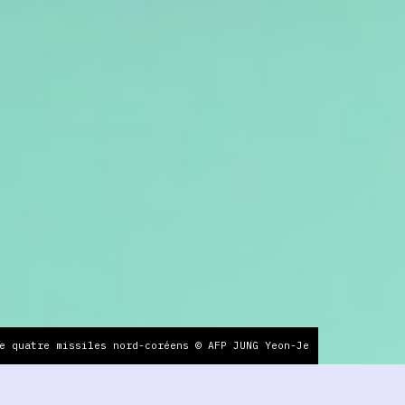
e quatre missiles nord-coréens © AFP JUNG Yeon-Je