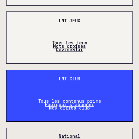
LNT JEUX
Tous les jeux
Mots croisés
DevineStar
LNT CLUB
Tous les contenus prime
Pourquoi s'abonner
Nos offres club
National