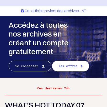
Cet article provient des archives LNT
Accédez à toutes
nos archives en
créant un compte
gratuitement
Se connecter
les offres
Ces dernieres 24h
WHAT’S HOT TODAY 07