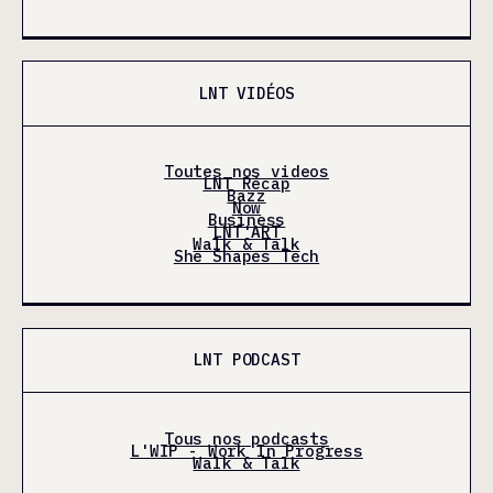
LNT VIDÉOS
Toutes nos videos
LNT Récap
Bazz
Now
Business
LNT'ART
Walk & Talk
She Shapes Tech
LNT PODCAST
Tous nos podcasts
L'WIP - Work In Progress
Walk & Talk