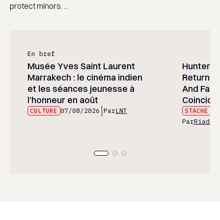
protect minors. ...
En bref
Musée Yves Saint Laurent
Hunter x 
Marrakech : le cinéma indien
Returned
et les séances jeunesse à
And Fans 
l’honneur en août
Coincide
CULTURE
07/08/2026
Par
LNT
STACHE
07
Par
Riad E