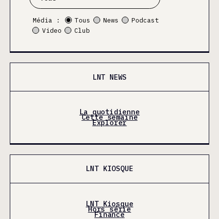
Média :
Tous
News
Podcast
Video
Club
LNT NEWS
La quotidienne
Cette semaine
Explorer
LNT KIOSQUE
LNT Kiosque
Hors série
Finance