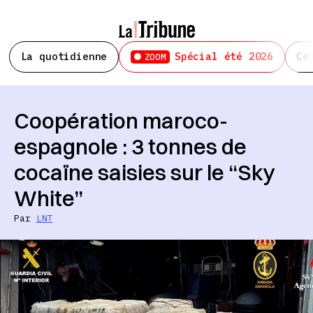
La quotidienne
Spécial été 2026
Ce
ZOOM
Coopération maroco-
espagnole : 3 tonnes de
cocaïne saisies sur le “Sky
White”
Par
LNT