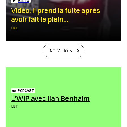
VIDEO
Vidéo: Il prend la fuite après
avoir fait le plein…
LNT
LNT Vidéos
PODCAST
L’WIP avec Ilan Benhaim
LNT