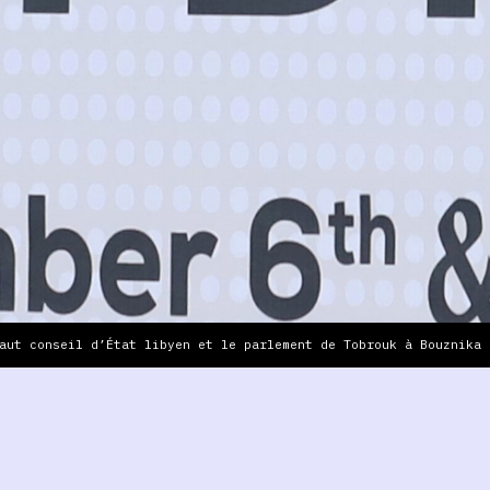
aut conseil d’État libyen et le parlement de Tobrouk à Bouznika