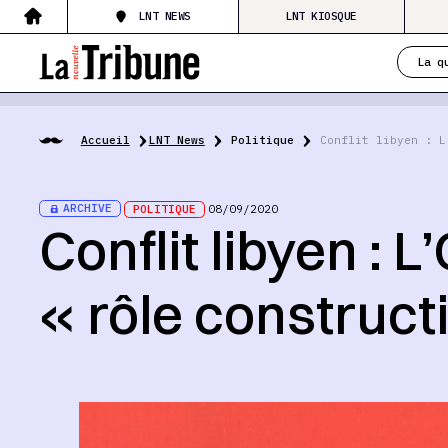
LNT NEWS
LNT KIOSQUE
La q
Accueil
LNT News
Politique
Conflit libyen : L
ARCHIVE
POLITIQUE
08/09/2020
Conflit libyen : 
« rôle construct