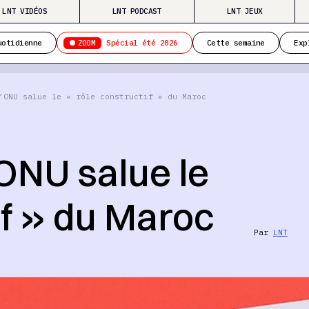
LNT VIDÉOS
LNT PODCAST
LNT JEUX
ZOOM
uotidienne
Spécial été 2026
Cette semaine
Exp
’ONU salue le « rôle constructif » du Maroc
L’ONU salue le
if » du Maroc
Par
LNT