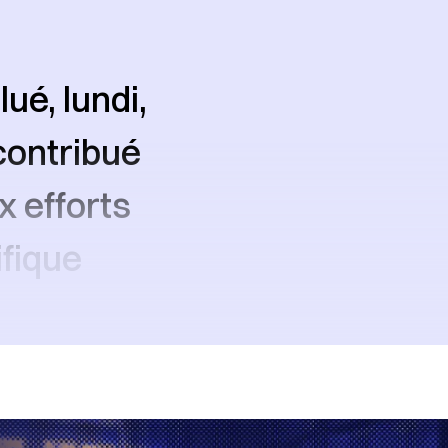
ué, lundi,
 contribué
x efforts
ifique