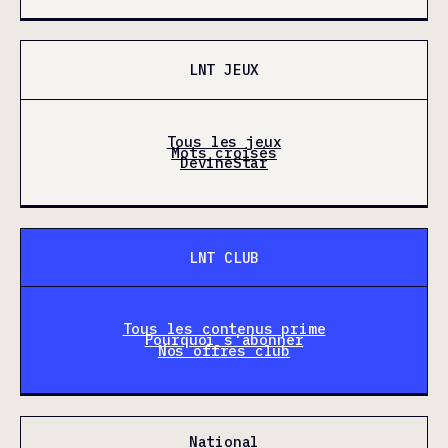
LNT JEUX
Tous les jeux
Mots croisés
DevineStar
LNT CLUB
Tous les contenus prime
Pourquoi s'abonner
Nos offres club
National