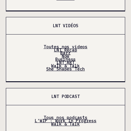
LNT VIDÉOS
Toutes nos videos
LNT Récap
Bazz
Now
Business
LNT'ART
Walk & Talk
She Shapes Tech
LNT PODCAST
Tous nos podcasts
L'WIP - Work In Progress
Walk & Talk