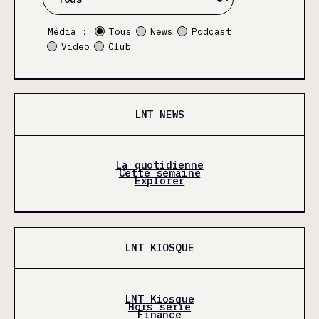
Média :
Tous
News
Podcast
Video
Club
LNT NEWS
La quotidienne
Cette semaine
Explorer
LNT KIOSQUE
LNT Kiosque
Hors série
Finance