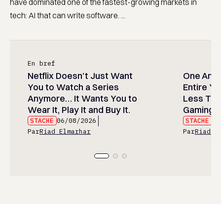
have dominated one of the fastest-growing markets in
tech: AI that can write software. ...
En bref
Netflix Doesn’t Just Want
One Anim
You to Watch a Series
Entire Y
Anymore… It Wants You to
Less Than
Wear It, Play It and Buy It.
Gaming P
STACHE
06/08/2026
STACHE
06
Par
Riad Elmarhar
Par
Riad E