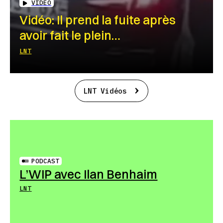
VIDEO
Vidéo: Il prend la fuite après
avoir fait le plein…
LNT
LNT Vidéos
PODCAST
L’WIP avec Ilan Benhaim
LNT