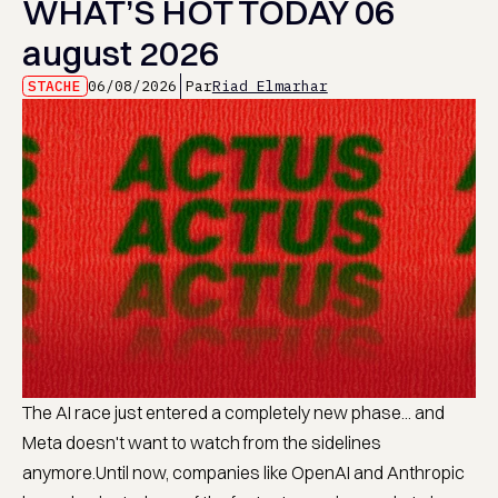
WHAT’S HOT TODAY 06
august 2026
STACHE
06/08/2026
Par
Riad Elmarhar
The AI race just entered a completely new phase... and
Meta doesn't want to watch from the sidelines
anymore.Until now, companies like OpenAI and Anthropic