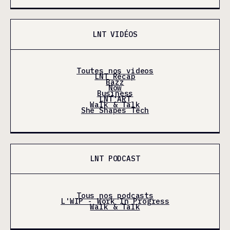
LNT VIDÉOS
Toutes nos videos
LNT Récap
Bazz
Now
Business
LNT'ART
Walk & Talk
She Shapes Tech
LNT PODCAST
Tous nos podcasts
L'WIP - Work In Progress
Walk & Talk