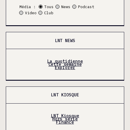
Média :
Tous
News
Podcast
Video
Club
LNT NEWS
La quotidienne
Cette semaine
Explorer
LNT KIOSQUE
LNT Kiosque
Hors série
Finance