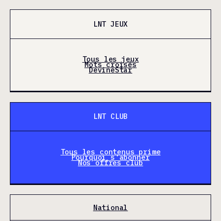
LNT JEUX
Tous les jeux
Mots croisés
DevineStar
LNT CLUB
Tous les contenus prime
Pourquoi s'abonner
Nos offres club
National