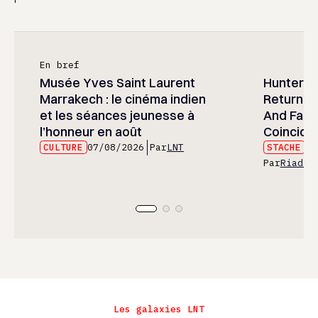
En bref
Musée Yves Saint Laurent
Hunter x 
Marrakech : le cinéma indien
Returned
et les séances jeunesse à
And Fans 
l’honneur en août
Coincide
CULTURE
07/08/2026
Par
LNT
STACHE
07
Par
Riad E
Les galaxies LNT