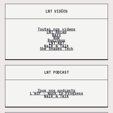
LNT VIDÉOS
Toutes nos videos
LNT Récap
Bazz
Now
Business
LNT'ART
Walk & Talk
She Shapes Tech
LNT PODCAST
Tous nos podcasts
L'WIP - Work In Progress
Walk & Talk