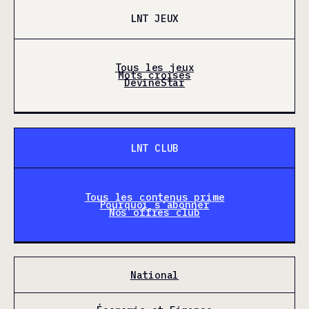
LNT JEUX
Tous les jeux
Mots croisés
DevineStar
LNT CLUB
Tous les contenus prime
Pourquoi s'abonner
Nos offres club
National