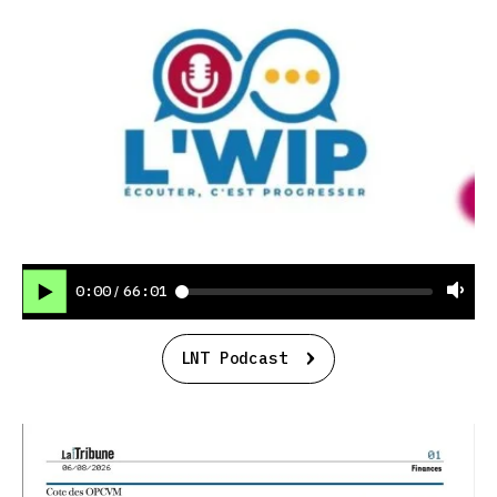
0:00
66:01
/
LNT Podcast