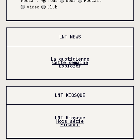
Média :
Tous
News
Podcast
Video
Club
LNT NEWS
La quotidienne
Cette semaine
Explorer
LNT KIOSQUE
LNT Kiosque
Hors série
Finance