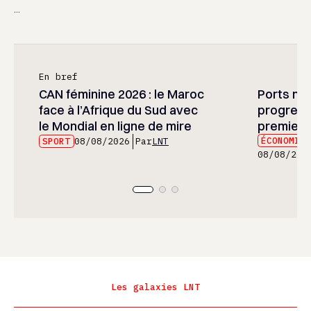
...
En bref
CAN féminine 2026 : le Maroc
Ports mar
face à l’Afrique du Sud avec
progress
le Mondial en ligne de mire
premier 
ÉCONOMIE
SPORT
08/08/2026
Par
LNT
08/08/202
Les galaxies LNT