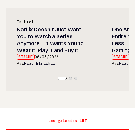
En bref
Netflix Doesn’t Just Want
One Anim
You to Watch a Series
Entire Y
Anymore… It Wants You to
Less Than
Wear It, Play It and Buy It.
Gaming P
STACHE
06/08/2026
STACHE
06
Par
Riad Elmarhar
Par
Riad E
Les galaxies LNT