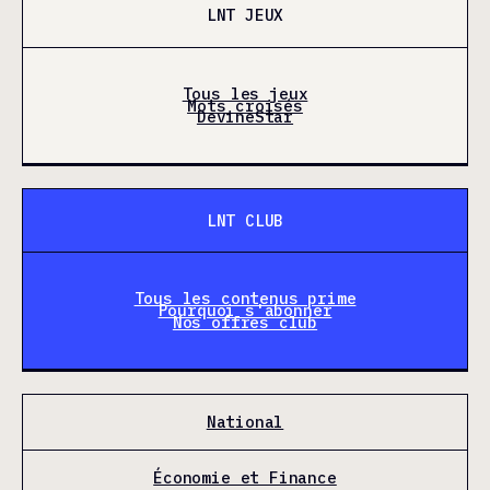
LNT JEUX
Tous les jeux
Mots croisés
DevineStar
LNT CLUB
Tous les contenus prime
Pourquoi s'abonner
Nos offres club
National
Économie et Finance