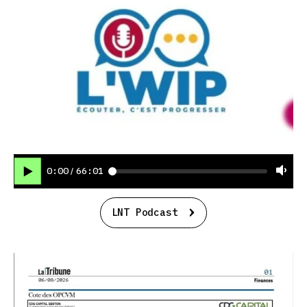
0:00
66:01
/
LNT Podcast