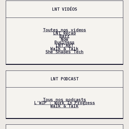
LNT VIDÉOS
Toutes nos videos
LNT Récap
Bazz
Now
Business
LNT'ART
Walk & Talk
She Shapes Tech
LNT PODCAST
Tous nos podcasts
L'WIP - Work In Progress
Walk & Talk