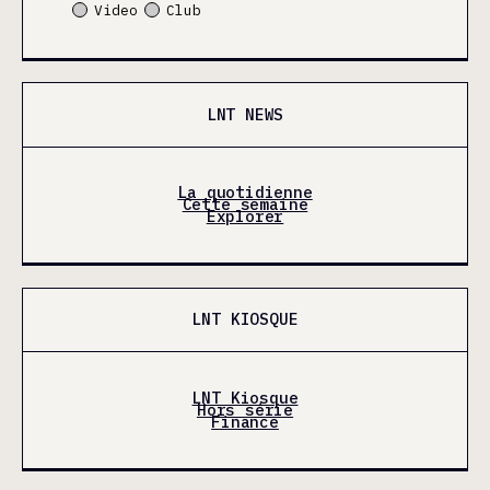
Video
Club
LNT NEWS
La quotidienne
Cette semaine
Explorer
LNT KIOSQUE
LNT Kiosque
Hors série
Finance