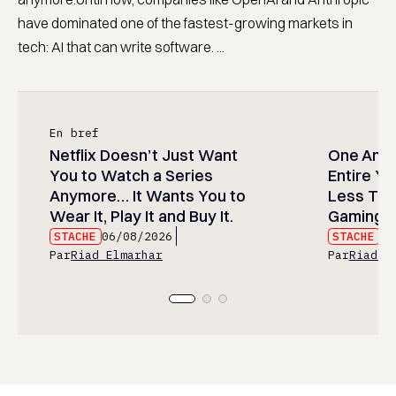
have dominated one of the fastest-growing markets in
tech: AI that can write software. ...
En bref
Netflix Doesn’t Just Want
One Anim
You to Watch a Series
Entire Y
Anymore… It Wants You to
Less Than
Wear It, Play It and Buy It.
Gaming P
STACHE
06/08/2026
STACHE
06
Par
Riad Elmarhar
Par
Riad E