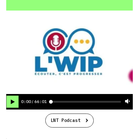
0:00
66:01
/
LNT Podcast