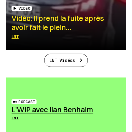
VIDEO
Vidéo: Il prend la fuite après
avoir fait le plein…
LNT
LNT Vidéos
PODCAST
L’WIP avec Ilan Benhaim
LNT