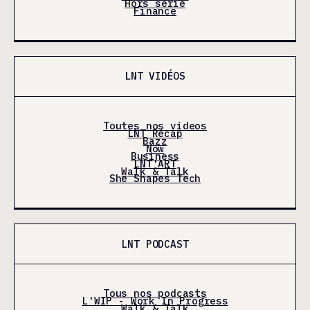
Hors série
Finance
LNT VIDÉOS
Toutes nos videos
LNT Récap
Bazz
Now
Business
LNT'ART
Walk & Talk
She Shapes Tech
LNT PODCAST
Tous nos podcasts
L'WIP - Work In Progress
Walk & Talk