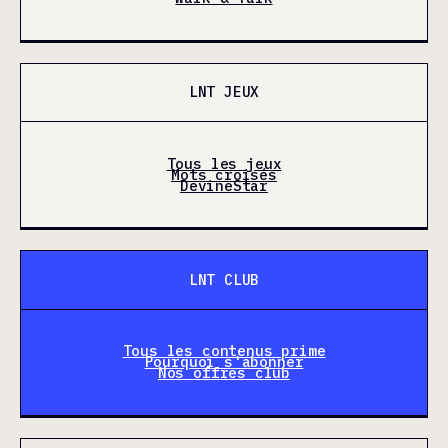
LNT JEUX
Tous les jeux
Mots croisés
DevineStar
LNT CLUB
Tous les contenus prime
Pourquoi s'abonner
Nos offres club