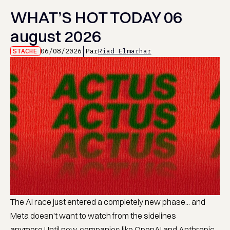
WHAT’S HOT TODAY 06
august 2026
STACHE
06/08/2026
Par
Riad Elmarhar
The AI race just entered a completely new phase... and
Meta doesn't want to watch from the sidelines
anymore.Until now, companies like OpenAI and Anthropic