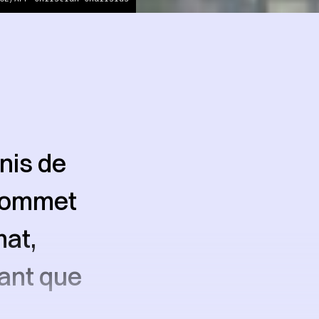
nis de
 sommet
mat,
rant que