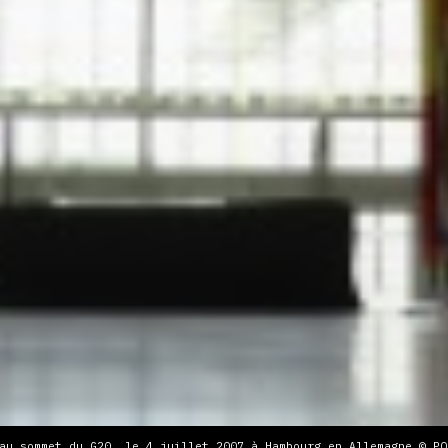
au sommet du G20, le 4 juillet 2007 à Hambourg en Allemagne © PO