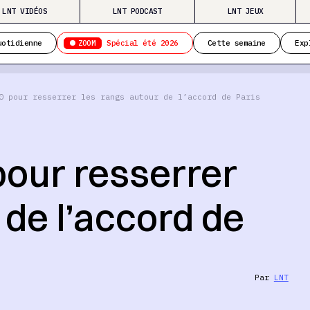
LNT VIDÉOS
LNT PODCAST
LNT JEUX
ZOOM
uotidienne
Spécial été 2026
Cette semaine
Exp
0 pour resserrer les rangs autour de l’accord de Paris
pour resserrer
 de l’accord de
Par
LNT