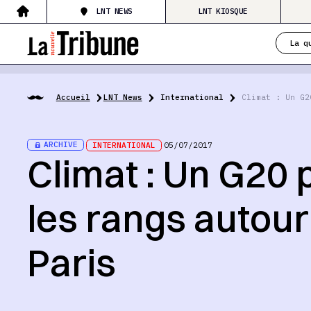
LNT NEWS
LNT KIOSQUE
La q
Accueil
LNT News
International
Climat : Un G2
ARCHIVE
INTERNATIONAL
05/07/2017
Climat : Un G20 
les rangs autour
Paris