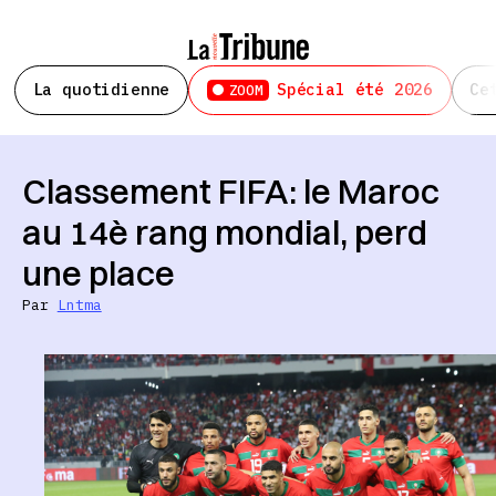
La quotidienne
Spécial été 2026
Ce
ZOOM
Classement FIFA: le Maroc
au 14è rang mondial, perd
une place
Par
Lntma