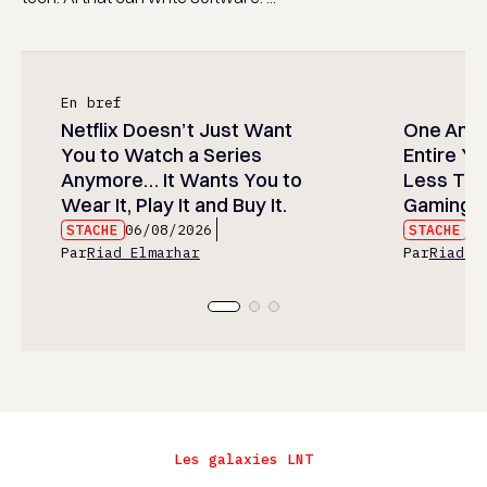
En bref
Netflix Doesn’t Just Want
One Anim
You to Watch a Series
Entire Y
Anymore… It Wants You to
Less Than
Wear It, Play It and Buy It.
Gaming P
STACHE
06/08/2026
STACHE
06
Par
Riad Elmarhar
Par
Riad E
Les galaxies LNT