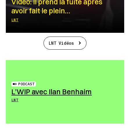
Vidéo: Il prend la fuite après
avoir fait le plein…
LNT
LNT Vidéos
PODCAST
L’WIP avec Ilan Benhaim
LNT