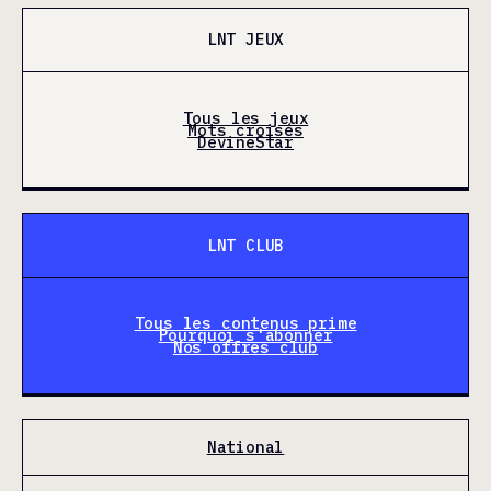
LNT JEUX
Tous les jeux
Mots croisés
DevineStar
LNT CLUB
Tous les contenus prime
Pourquoi s'abonner
Nos offres club
National