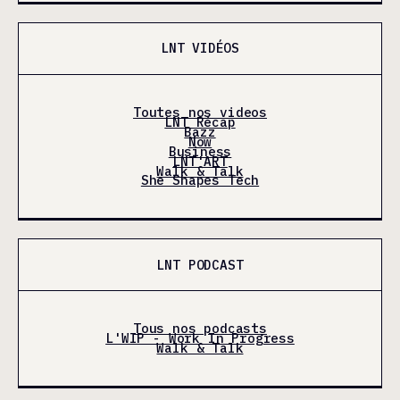
LNT VIDÉOS
Toutes nos videos
LNT Récap
Bazz
Now
Business
LNT'ART
Walk & Talk
She Shapes Tech
LNT PODCAST
Tous nos podcasts
L'WIP - Work In Progress
Walk & Talk