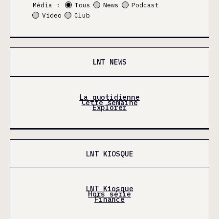
Média :
Tous
News
Podcast
Video
Club
LNT NEWS
La quotidienne
Cette semaine
Explorer
LNT KIOSQUE
LNT Kiosque
Hors série
Finance