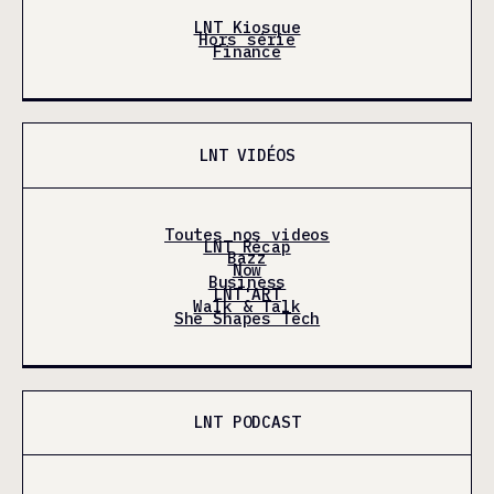
LNT Kiosque
Hors série
Finance
LNT VIDÉOS
Toutes nos videos
LNT Récap
Bazz
Now
Business
LNT'ART
Walk & Talk
She Shapes Tech
LNT PODCAST