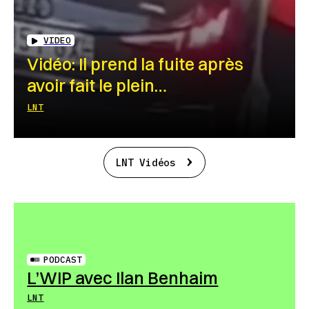
VIDEO
Vidéo: Il prend la fuite après
avoir fait le plein…
LNT
LNT Vidéos
PODCAST
L’WIP avec Ilan Benhaim
LNT