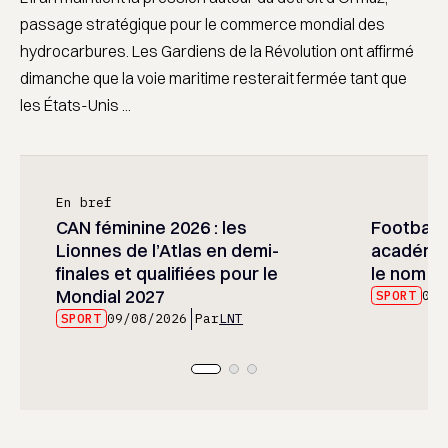
passage stratégique pour le commerce mondial des
hydrocarbures. Les Gardiens de la Révolution ont affirmé
dimanche que la voie maritime resterait fermée tant que
les États-Unis ...
En bref
CAN féminine 2026 : les
Football :
Lionnes de l’Atlas en demi-
académie
finales et qualifiées pour le
le nom d
Mondial 2027
SPORT
09/
SPORT
09/08/2026
Par
LNT