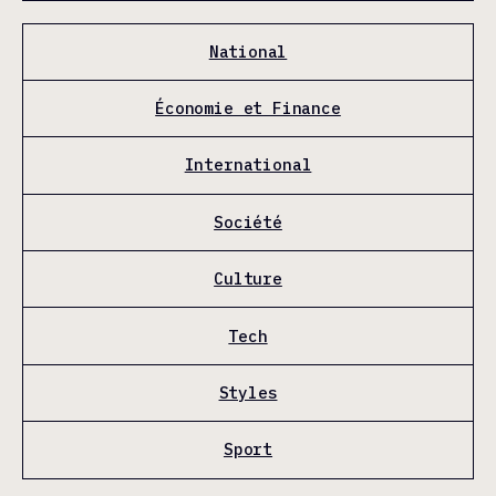
National
Économie et Finance
International
Société
Culture
Tech
Styles
Sport