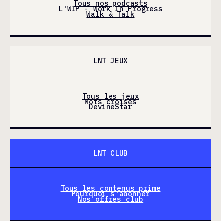
Tous nos podcasts
L'WIP - Work In Progress
Walk & Talk
LNT JEUX
Tous les jeux
Mots croisés
DevineStar
LNT CLUB
Tous les contenus prime
Pourquoi s'abonner
Nos offres club