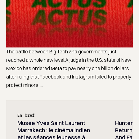
The battle between Big Tech and governments just
reached a whole new level.A judge in the U.S. state of New
Mexico has ordered Meta to pay nearly one billion dollars
after ruling that Facebook and Instagram failed to properly
protect minors. ...
En bref
Musée Yves Saint Laurent
Hunter x 
Marrakech : le cinéma indien
Returned
et les séances jeunesse à
And Fans 