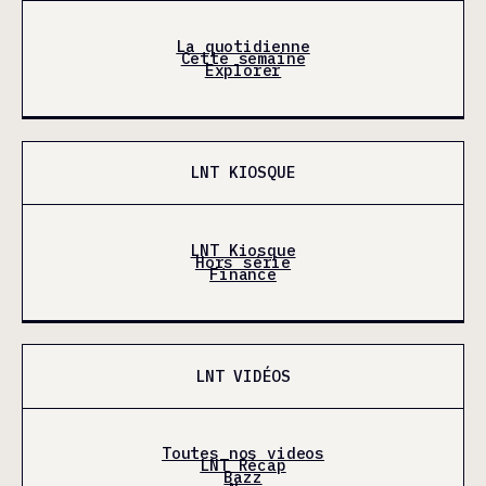
La quotidienne
Cette semaine
Explorer
LNT KIOSQUE
LNT Kiosque
Hors série
Finance
LNT VIDÉOS
Toutes nos videos
LNT Récap
Bazz