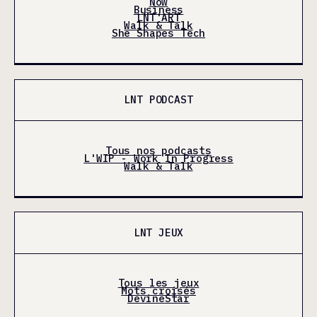
Now
Business
LNT'ART
Walk & Talk
She Shapes Tech
LNT PODCAST
Tous nos podcasts
L'WIP - Work In Progress
Walk & Talk
LNT JEUX
Tous les jeux
Mots croisés
DevineStar