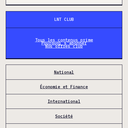
LNT CLUB
Tous les contenus prime
Pourquoi s'abonner
Nos offres club
National
Économie et Finance
International
Société