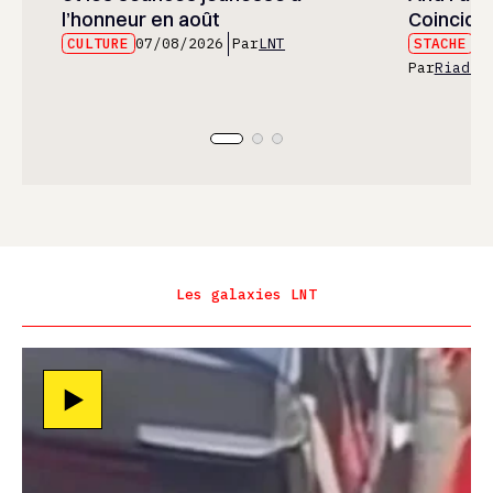
l’honneur en août
Coincide
CULTURE
07/08/2026
Par
LNT
STACHE
07
Par
Riad E
Les galaxies LNT