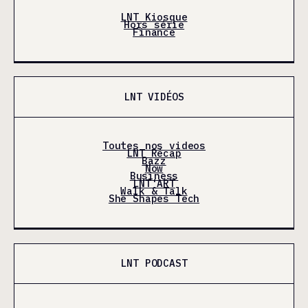
LNT Kiosque
Hors série
Finance
LNT VIDÉOS
Toutes nos videos
LNT Récap
Bazz
Now
Business
LNT'ART
Walk & Talk
She Shapes Tech
LNT PODCAST