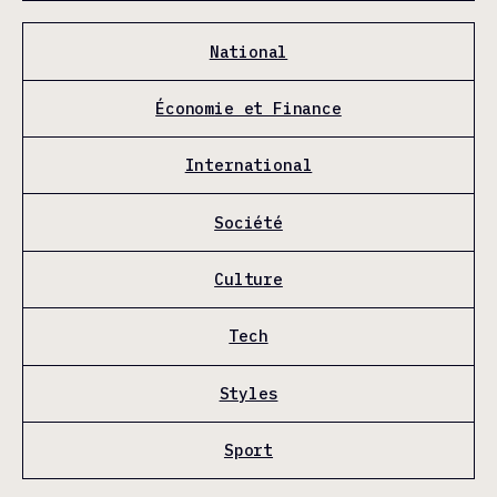
National
Économie et Finance
International
Société
Culture
Tech
Styles
Sport