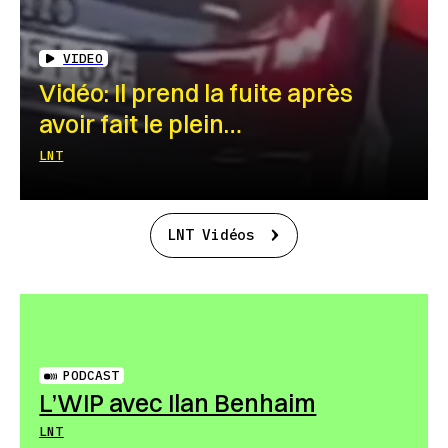
VIDEO
Vidéo: Il prend la fuite après
avoir fait le plein…
LNT
LNT Vidéos
PODCAST
L’WIP avec Ilan Benhaim
LNT