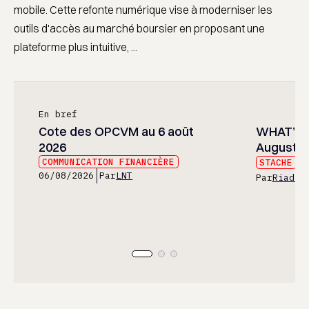
mobile. Cette refonte numérique vise à moderniser les
outils d'accès au marché boursier en proposant une
plateforme plus intuitive, ...
En bref
Cote des OPCVM au 6 août
WHAT’S 
2026
August 2
COMMUNICATION FINANCIÈRE
STACHE
05
06/08/2026
Par
LNT
Par
Riad E