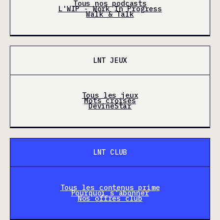
Tous nos podcasts
L'WIP - Work In Progress
Walk & Talk
LNT JEUX
Tous les jeux
Mots croisés
DevineStar
LNT CLUB
Tous les contenus prime
Pourquoi s'abonner
Nos offres club