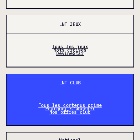
LNT JEUX
Tous les jeux
Mots croisés
DevineStar
LNT CLUB
Tous les contenus prime
Pourquoi s'abonner
Nos offres club