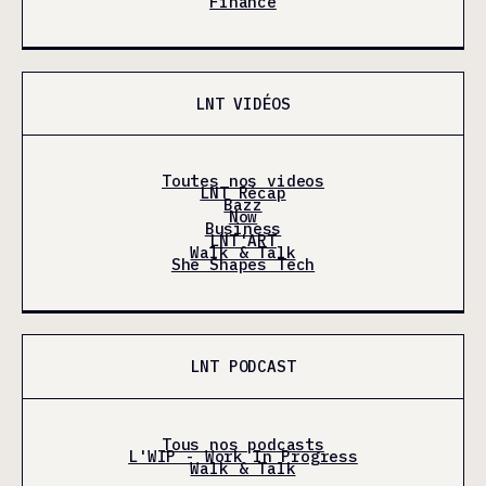
Finance
LNT VIDÉOS
Toutes nos videos
LNT Récap
Bazz
Now
Business
LNT'ART
Walk & Talk
She Shapes Tech
LNT PODCAST
Tous nos podcasts
L'WIP - Work In Progress
Walk & Talk