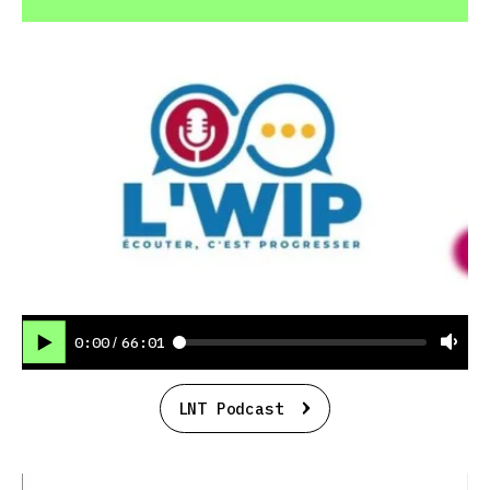
0:00
66:01
/
LNT Podcast