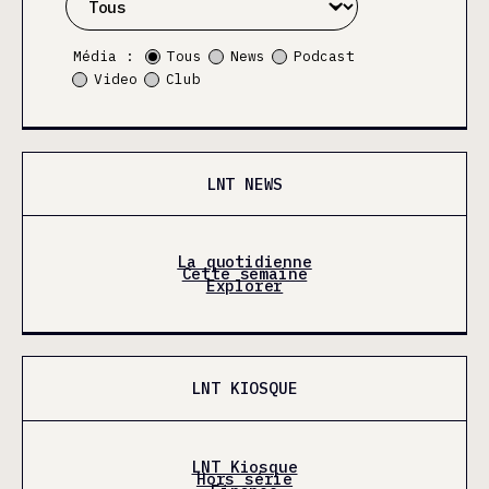
Média :
Tous
News
Podcast
Video
Club
LNT NEWS
La quotidienne
Cette semaine
Explorer
LNT KIOSQUE
LNT Kiosque
Hors série