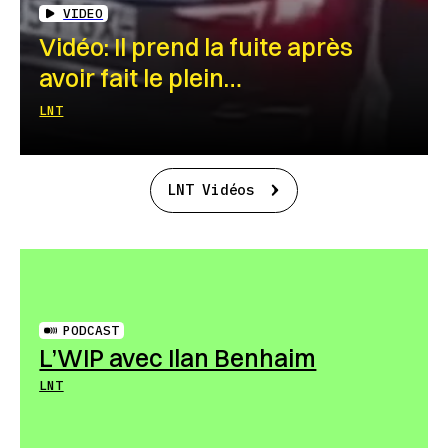
VIDEO
Vidéo: Il prend la fuite après
avoir fait le plein…
LNT
LNT Vidéos
PODCAST
L’WIP avec Ilan Benhaim
LNT