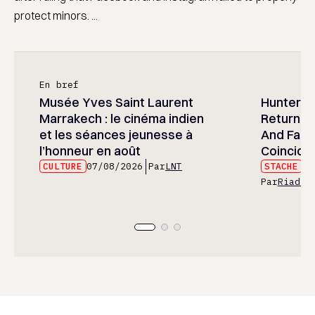
protect minors. ...
En bref
Musée Yves Saint Laurent
Hunter x 
Marrakech : le cinéma indien
Returned
et les séances jeunesse à
And Fans 
l’honneur en août
Coincide
CULTURE
07/08/2026
Par
LNT
STACHE
07
Par
Riad E