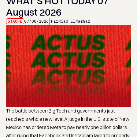
WHAT’S HOT TODAY 07
August 2026
STACHE
07/08/2026
Par
Riad Elmarhar
The battle between Big Tech and governments just
reached a whole new level.A judge in the U.S. state of New
Mexico has ordered Meta to pay nearly one billion dollars
after ruling that Facebook and Instagram failed to properly