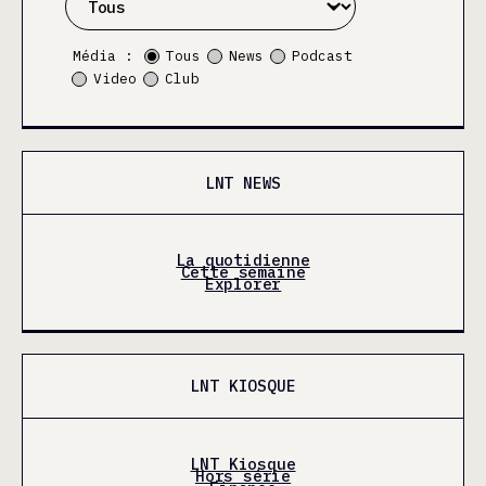
Média :
Tous
News
Podcast
Video
Club
LNT NEWS
La quotidienne
Cette semaine
Explorer
LNT KIOSQUE
LNT Kiosque
Hors série