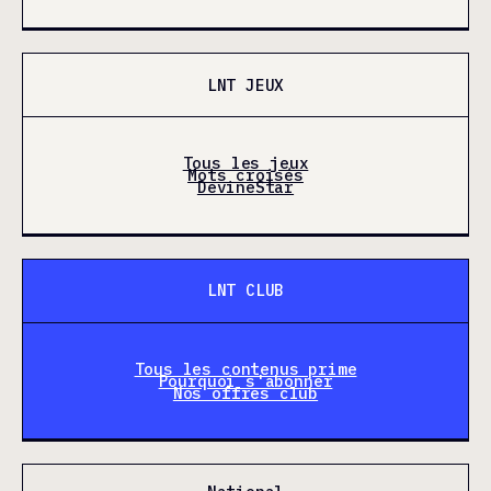
LNT JEUX
Tous les jeux
Mots croisés
DevineStar
LNT CLUB
Tous les contenus prime
Pourquoi s'abonner
Nos offres club