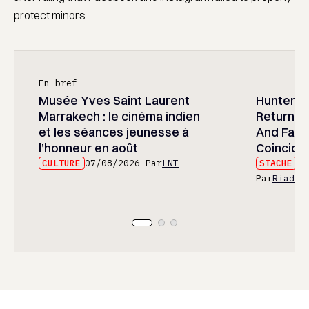
protect minors. ...
En bref
Musée Yves Saint Laurent
Hunter x 
Marrakech : le cinéma indien
Returned
et les séances jeunesse à
And Fans 
l’honneur en août
Coincide
CULTURE
07/08/2026
Par
LNT
STACHE
07
Par
Riad E