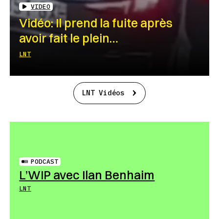
VIDEO
Vidéo: Il prend la fuite après
avoir fait le plein…
LNT
LNT Vidéos
PODCAST
L’WIP avec Ilan Benhaim
LNT