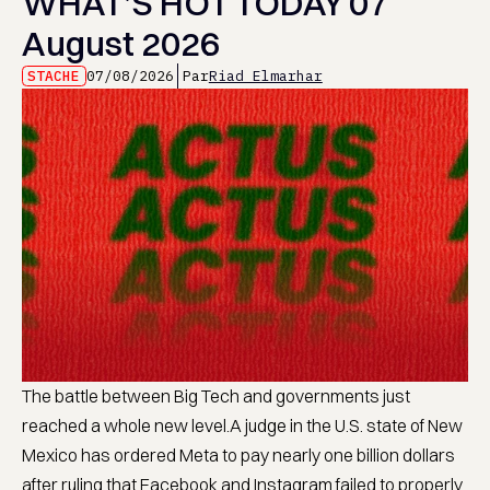
WHAT’S HOT TODAY 07
August 2026
STACHE
07/08/2026
Par
Riad Elmarhar
The battle between Big Tech and governments just
reached a whole new level.A judge in the U.S. state of New
Mexico has ordered Meta to pay nearly one billion dollars
after ruling that Facebook and Instagram failed to properly