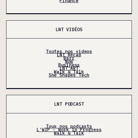
Finance
LNT VIDÉOS
Toutes nos videos
LNT Récap
Bazz
Now
Business
LNT'ART
Walk & Talk
She Shapes Tech
LNT PODCAST
Tous nos podcasts
L'WIP - Work In Progress
Walk & Talk