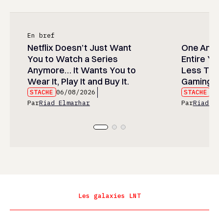
En bref
Netflix Doesn’t Just Want
One Anim
You to Watch a Series
Entire Y
Anymore… It Wants You to
Less Than
Wear It, Play It and Buy It.
Gaming P
STACHE
06/08/2026
STACHE
06
Par
Riad Elmarhar
Par
Riad E
Les galaxies LNT