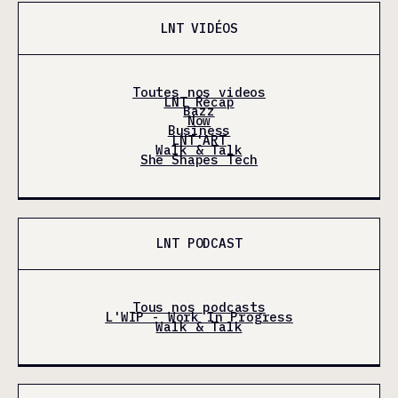
LNT VIDÉOS
Toutes nos videos
LNT Récap
Bazz
Now
Business
LNT'ART
Walk & Talk
She Shapes Tech
LNT PODCAST
Tous nos podcasts
L'WIP - Work In Progress
Walk & Talk