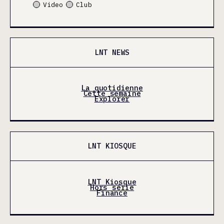
Video
Club
LNT NEWS
La quotidienne
Cette semaine
Explorer
LNT KIOSQUE
LNT Kiosque
Hors série
Finance