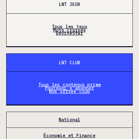
LNT JEUX
Tous les jeux
Mots croisés
DevineStar
LNT CLUB
Tous les contenus prime
Pourquoi s'abonner
Nos offres club
National
Économie et Finance