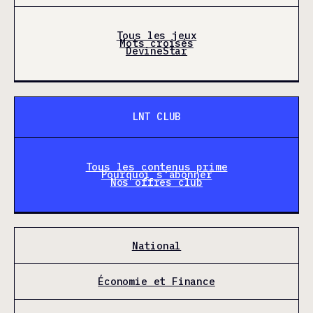
Tous les jeux
Mots croisés
DevineStar
LNT CLUB
Tous les contenus prime
Pourquoi s'abonner
Nos offres club
National
Économie et Finance