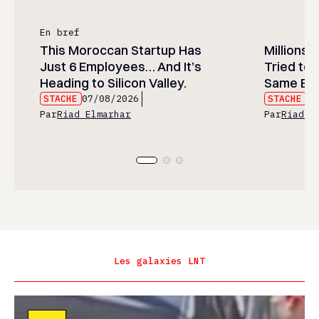
En bref
This Moroccan Startup Has
Millions 
Just 6 Employees… And It’s
Tried to 
Heading to Silicon Valley.
Same Err
STACHE
07/08/2026
STACHE
07
Par
Riad Elmarhar
Par
Riad E
Les galaxies LNT