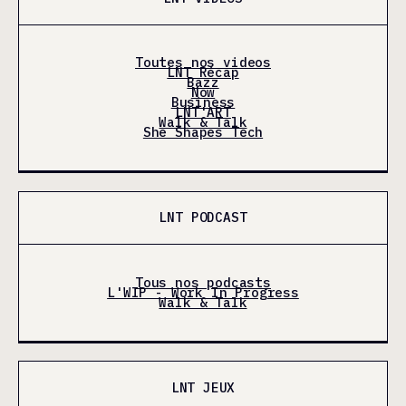
Toutes nos videos
LNT Récap
Bazz
Now
Business
LNT'ART
Walk & Talk
She Shapes Tech
LNT PODCAST
Tous nos podcasts
L'WIP - Work In Progress
Walk & Talk
LNT JEUX