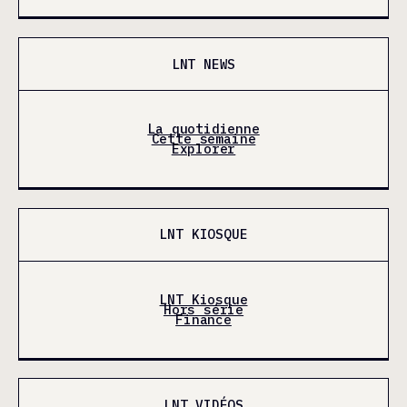
LNT NEWS
La quotidienne
Cette semaine
Explorer
LNT KIOSQUE
LNT Kiosque
Hors série
Finance
LNT VIDÉOS