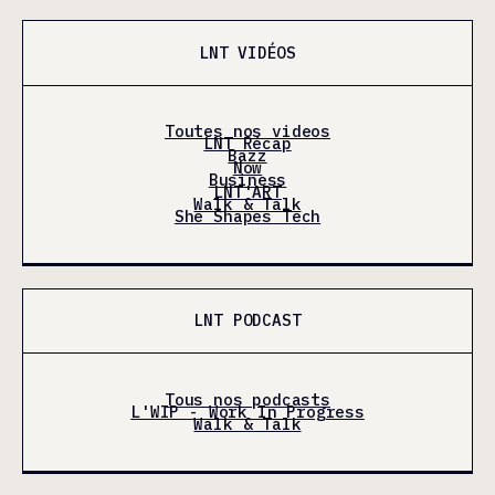
LNT VIDÉOS
Toutes nos videos
LNT Récap
Bazz
Now
Business
LNT'ART
Walk & Talk
She Shapes Tech
LNT PODCAST
Tous nos podcasts
L'WIP - Work In Progress
Walk & Talk