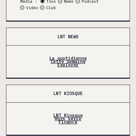
Média :
Tous
News
Podcast
Video
Club
LNT NEWS
La quotidienne
Cette semaine
Explorer
LNT KIOSQUE
LNT Kiosque
Hors série
Finance