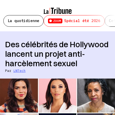
La quotidienne
Spécial été 2026
Ce
ZOOM
Des célébrités de Hollywood
lancent un projet anti-
harcèlement sexuel
Par
LNTech