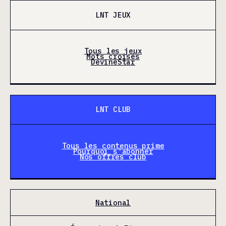
LNT JEUX
Tous les jeux
Mots croisés
DevineStar
LNT CLUB
Tous les contenus prime
Pourquoi s'abonner
Nos offres club
National