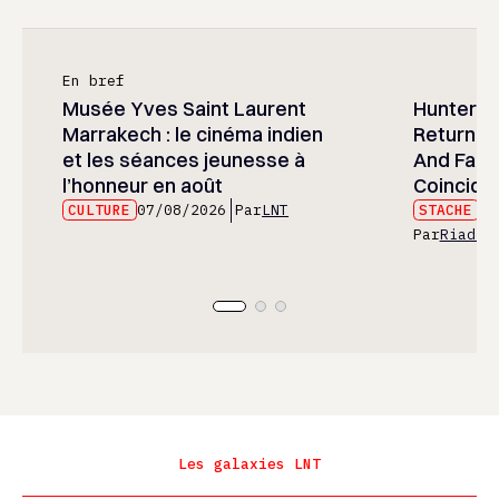
En bref
Musée Yves Saint Laurent
Hunter x 
Marrakech : le cinéma indien
Returned
et les séances jeunesse à
And Fans 
l’honneur en août
Coincide
CULTURE
07/08/2026
Par
LNT
STACHE
07
Par
Riad E
Les galaxies LNT