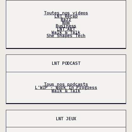
Toutes nos videos
LNT Récap
Bazz
Now
Business
LNT'ART
Walk & Talk
She Shapes Tech
LNT PODCAST
Tous nos podcasts
L'WIP - Work In Progress
Walk & Talk
LNT JEUX