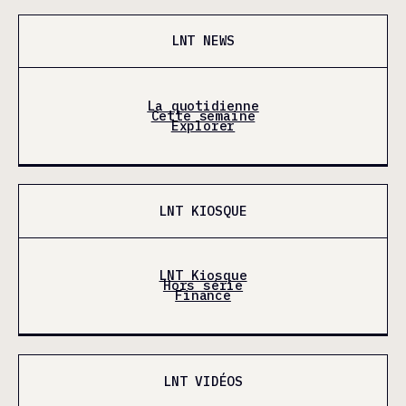
LNT NEWS
La quotidienne
Cette semaine
Explorer
LNT KIOSQUE
LNT Kiosque
Hors série
Finance
LNT VIDÉOS