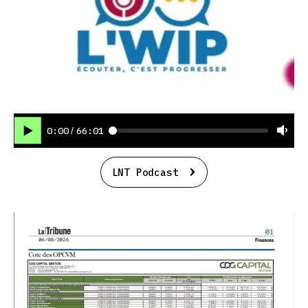
0:00
66:01
/
LNT Podcast