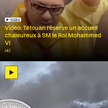
VIDEO
Vidéo: Tétouan réserve un accueil
chaleureux à SM le Roi Mohammed
VI
LNT