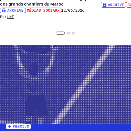
des grands chantiers du Maroc
ARCHIVE
S
ARCHIVE
MÉDIAS SOCIAUX
12/06/2026
Par
LNT
PREMIUM