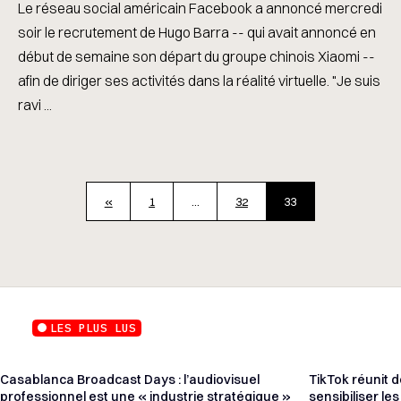
Le réseau social américain Facebook a annoncé mercredi
soir le recrutement de Hugo Barra -- qui avait annoncé en
début de semaine son départ du groupe chinois Xiaomi --
afin de diriger ses activités dans la réalité virtuelle. "Je suis
ravi ...
«
1
…
32
33
LES PLUS LUS
Casablanca Broadcast Days : l’audiovisuel
TikTok réunit 
professionnel est une « industrie stratégique »
sensibiliser le