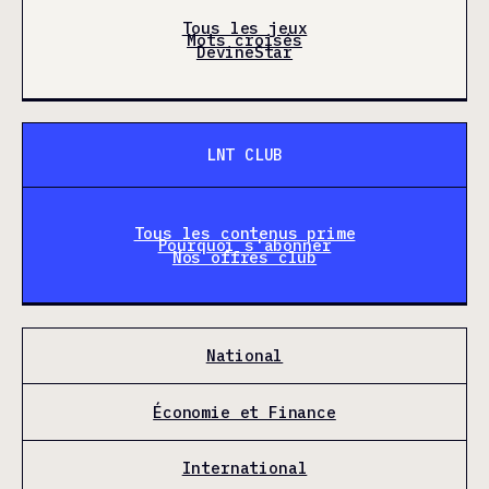
Tous les jeux
Mots croisés
DevineStar
LNT CLUB
Tous les contenus prime
Pourquoi s'abonner
Nos offres club
National
Économie et Finance
International