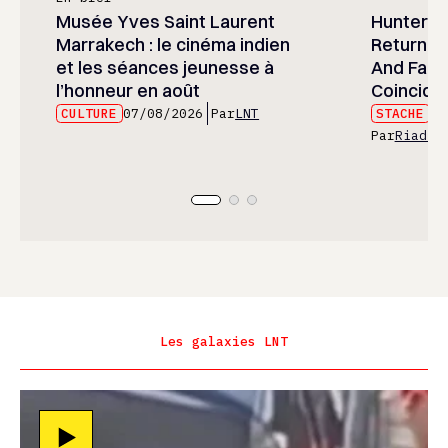
Musée Yves Saint Laurent
Hunter x 
Marrakech : le cinéma indien
Returned
et les séances jeunesse à
And Fans 
l’honneur en août
Coincide
CULTURE
07/08/2026
Par
LNT
STACHE
07
Par
Riad E
Les galaxies LNT